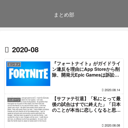
まとめ部
2020-08
『フォートナイト』がガイドライ
エンタメ
ン違反を理由にApp Storeから削
除、開発元Epic Gamesは訴訟で
反撃 #freefortnite
2020.08.14
【サファテ引退】「私にとって最
スポーツ
後の試合はすでに終えた」「日本
のことが本当に恋しくなると思
う」ソフトバンクのデニス・サフ
ァテ投手が引退を示唆
2020.08.08