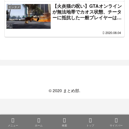
【火炎猫の呪い】GTAオンライン
エンタメ
が無法地帯でカオス状態、チータ
ーに抵抗した一般プレイヤーは貨
物船にされたりボールに閉じ込め
られて山の上から転がされる【動
2020.08.04
画】
まとめ部
© 2020 まとめ部.
メニュー
ホーム
検索
トップ
サイドバー