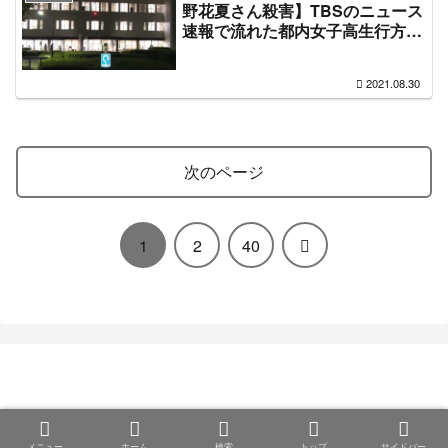
野花夏さん殺害】TBSのニュース
速報で流れた都内女子高生行方不
明の情報が暗号なのではないかと
ザワつく事案が発生「Lがキラの
2021.08.30
居場所を炙り出したときのやり方
と同じ」
次のページ
次
1
2
40
へ
まとめ部
© 2020 まとめ部.
メニュー
ホーム
検索
トップ
サイドバー