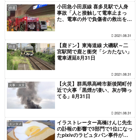
小田急小田原線 喜多見駅で人身
鉄道
事故「人と接触して電車止まっ
た、電車の外で負傷者の救出を行
ってる」電車遅延 #小田急線 8月
31日
2021.08.31
【鹿ドン】東海道線 大磯駅～二
鉄道
宮駅間で鹿と衝突「シカたない」
電車遅延8月31日
2021.08.31
【火災】群馬県高崎市新後閑町付
火事・火災
近で火事「黒煙が凄い、灰が降っ
てる」8月31日
2021.08.31
イラストレーター高橋けんじ先生
エンタメ
の訃報の影響で3部門で1位になっ
たpixivのラピュタパン事件がネ