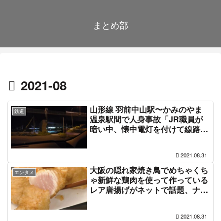
まとめ部
2021-08
山形線 羽前中山駅〜かみのやま
鉄道
温泉駅間で人身事故「JR職員が
暗い中、懐中電灯を付けて線路を
歩いてる」電車遅延8月31日
2021.08.31
大阪の隠れ家焼き鳥でめちゃくち
エンタメ
ゃ新鮮な鶏肉を使って作っている
レア唐揚げがネットで話題、ナイ
ナイ岡村さんが美味いと絶賛もネ
ットからカンピロバクターを心配
2021.08.31
する声 #なるみ岡村の過ぎるTV