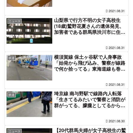
ットで話題
2021.08.31
山梨県で行方不明の女子高校生
ニュース
(18歳)鷲野花夏さんの遺体発見、
加害者である群馬県渋川市に住む
自称夫婦の名前が公開されず憶測
飛び交う「展開の速さ怖い」「突
2021.08.31
然の長野県警」
横須賀線 保土ヶ谷駅で人身事故
鉄道
「始発から飛び込み、警察が線路
で何か拾ってる」東海道線も巻き
込まれ電車遅延8月31日
2021.08.31
埼京線 南与野駅で線路内人転落
鉄道
「生きてるみたいで警察と消防が
群がってる、朦朧としてるから酔
っ払いかな」電車遅延8月30日
2021.08.30
【20代群馬夫婦が女子高校生の鷲
ニュース