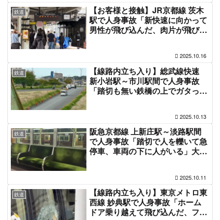
【お客様と接触】JR京都線 茨木
鉄道
駅で人身事故「新快速に向かって
男性が飛び込んだ、肉片が飛び散
り駅員が拾い集めてる」線路内立
ち入り JR神戸線や琵琶湖線も巻
2025.10.16
き込まれ電車遅延10月16日
【線路内立ち入り】総武線快速
鉄道
新小岩駅～市川駅間で人身事故
「踏切も無い鉄橋の上でガタって
凄い音がして電車が止まった、江
戸川橋梁上に警察が来てる」「救
2025.10.13
出活動が難航」中央総武線各停も
巻き込まれ運転見合わせ電車遅延
阪急京都線 上新庄駅～淡路駅間
鉄道
#総武快速線 10月13日
で人身事故「踏切で人を轢いて急
停車、車両の下に人がいる」大阪
メトロ堺筋線や阪急千里線も巻き
込まれ運転見合わせ電車遅延 #阪
2025.10.11
急電車 #京都本線 10月11日
【線路内立ち入り】東京メトロ東
鉄道
西線 妙典駅で人身事故「ホーム
ドア乗り越えて飛び込んだ、フロ