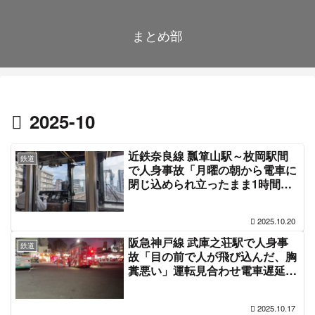
まとめ部
2025-10
近鉄奈良線 瓢箪山駅～枚岡駅間
鉄道
で人身事故「月曜の朝から電車に
閉じ込められ立ったまま1時間待
機」運転見合わせ電車遅延 #近鉄
電車 10月20日
2025.10.20
阪急神戸線 武庫之荘駅で人身事
鉄道
故「目の前で人が飛び込んだ、胸
糞悪い」運転見合わせ電車遅延 #
阪急神戸本線 #阪急電車 10月17
日
2025.10.17