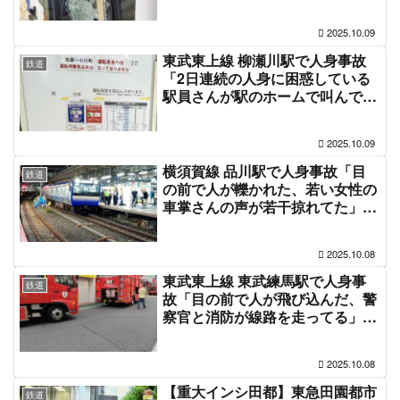
ントガラスがバキバキになって
る」運転見合わせ電車遅延 #東西
2025.10.09
線 10月9日
東武東上線 柳瀬川駅で人身事故
鉄道
「2日連続の人身に困惑している
駅員さんが駅のホームで叫んで
る、救出活動が難航で2時間近く
動かない」今年20件目 運転見合
2025.10.09
わせ電車遅延 #東上線 #東上線人
身事故 10月9日
横須賀線 品川駅で人身事故「目
鉄道
の前で人が轢かれた、若い女性の
車掌さんの声が若干掠れてた」
「警笛を鳴らして急停車、こんな
時間に運転見合わせ」山手線や京
2025.10.08
浜東北線も巻き込まれ電車遅延10
月8日
東武東上線 東武練馬駅で人身事
鉄道
故「目の前で人が飛び込んだ、警
察官と消防が線路を走ってる」今
年19件目 運転見合わせ電車遅延 #
東上線 #東上線人身事故 10月8日
2025.10.08
【重大インシ田都】東急田園都市
鉄道