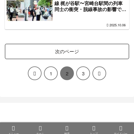
線 梶が谷駅〜宮崎台駅間の列車
同士の衝突・脱線事故の影響で各
地で混雑や渋滞「溝の口や三軒茶
屋がバス待ち通勤客で出勤困難レ
2025.10.06
ベルの長蛇の列」「国道246号線
を徒歩移動やLUUP爆走」#田園
都市線 10月6日
次のページ
前
次
1
2
3
へ
へ
まとめ部
© 2020 まとめ部.
メニュー
ホーム
検索
トップ
サイドバー