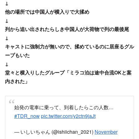
他の場所では中国人が横入りで大揉め
↓
列から追い出されたらしき中国人が大荷物で列の最後尾
↓
キャストに強制力が無いので、揉めているのに居座るグル
ープもいた
↓
堂々と横入りしたグループ「ミラコ泊は途中合流OKと案
内された」
始発の電車に乗って、到着したらこの人数…
#TDR_now
pic.twitter.com/y2ctn9jaJt
— いしいちゃん (@ishiichan_2021)
November
13, 2022