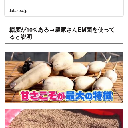
datazoo.jp
糖度が10%ある→農家さんEM菌を使って
ると説明