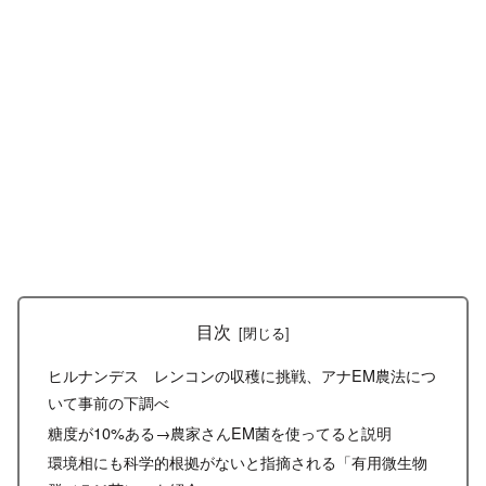
目次
ヒルナンデス レンコンの収穫に挑戦、アナEM農法につ
いて事前の下調べ
糖度が10%ある→農家さんEM菌を使ってると説明
環境相にも科学的根拠がないと指摘される「有用微生物