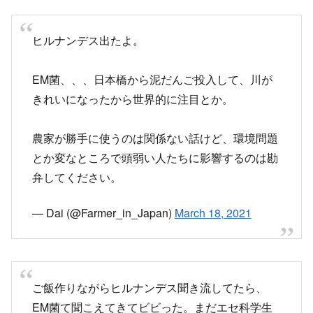
EM菌、、、日本橋から泥だんご投入して、川が
きれいになったから世界的に注目とか。
農家が勝手に使うのは関係ない話けど、環境問題
とか変なところで頭弱い人たちに影響するのは勘
弁してください。
— Dai (@Farmer_in_Japan)
March 18, 2021
ご飯作りながらヒルナンデス聞き流してたら、
EM菌て聞こえてきてビビった。まだエセ科学生
き残ってるのね。
— 鶏ハム@2y (@aporooochoco)
March 18, 2021