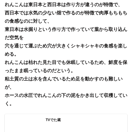
れんこんは東日本と西日本は作り方が違うのが特徴で、
西日本では水気の少ない畑で作るのが特徴で肉厚もちもち
の食感なのに対して、
東日本は水掘りという作り方で作っていて葉から取り込ん
だ空気を
穴を通じて運ぶため穴が大きくシャキシャキの食感を楽し
める。
れんこんは枯れた見た目でも休眠しているため、鮮度を保
ったまま眠っているのだという。
粘土質の土は水を含んでいるため足を動かすのも難しい
が、
ホースの水圧でれんこんの下の泥をかき出して収穫してい
く。
TVでた蔵