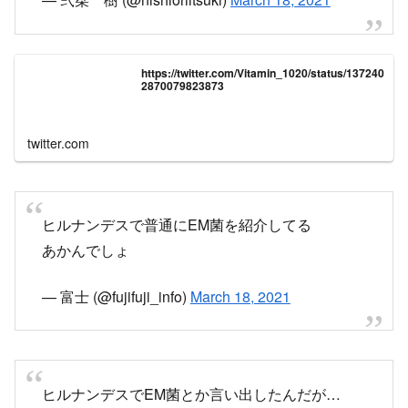
twitter.com
ヒルナンデスで普通にEM菌を紹介してる
あかんでしょ
— 富士 (@fujifuji_info)
March 18, 2021
ヒルナンデスでEM菌とか言い出したんだが…
未だにエセ科学垂れ流すとか終わってますね。
#
ヒルナンデス
— 風魅＠ただの鯱 (@kazamiNA)
March 18, 2021