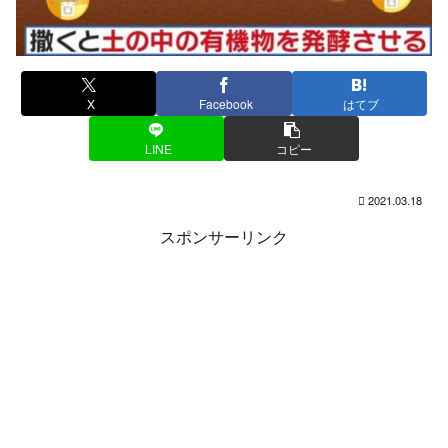
X
Facebook
はてブ
LINE
コピー
2021.03.18
スポンサーリンク