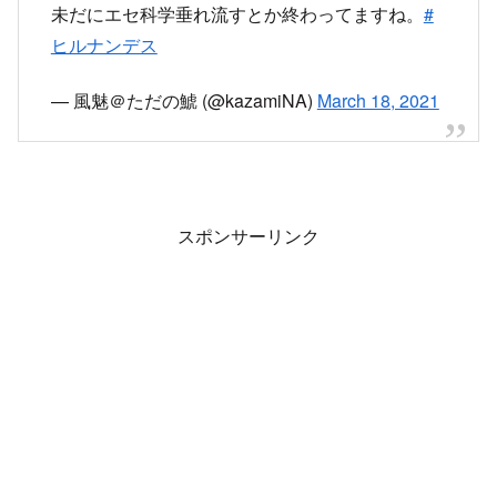
スポンサーリンク