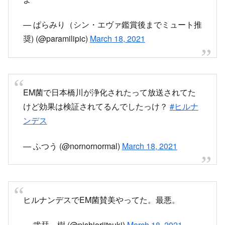
EM菌で日本橋川が浄化されたって放送されてた
けど効果は検証されてるんでしたっけ？
#ヒルナ
ンデス
— ふつう (@nornornormal)
March 18, 2021
ヒルナンデスでEM菌賛美やってた。最悪。
— 弐栞 樹 (@nishioriitsuki)
March 18, 2021
https://twitter.com/Vitamin_1020/status/137240
2870079823873