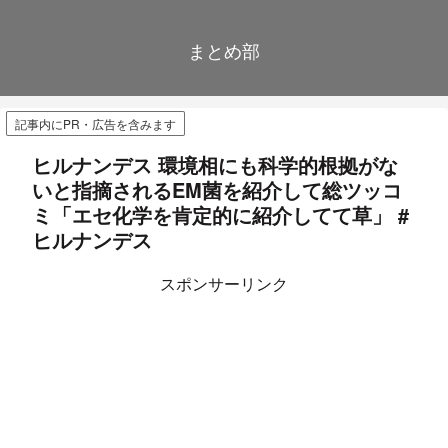
まとめ部
記事内にPR・広告を含みます
ヒルナンデス 環境相にも科学的根拠がな
いと指摘されるEM菌を紹介して総ツッコ
ミ「エセ化学を肯定的に紹介してて草」 #
ヒルナンデス
スポンサーリンク