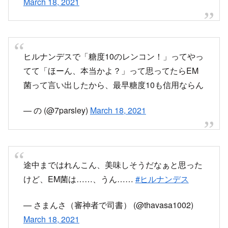
ヒルナンデスで「糖度10のレンコン！」ってやっ
てて「ほーん、本当かよ？」って思ってたらEM
菌って言い出したから、最早糖度10も信用ならん
— の (@7parsley)
March 18, 2021
途中まではれんこん、美味しそうだなぁと思った
けど、EM菌は……、うん……
#ヒルナンデス
— さまんさ（審神者で司書） (@thavasa1002)
March 18, 2021