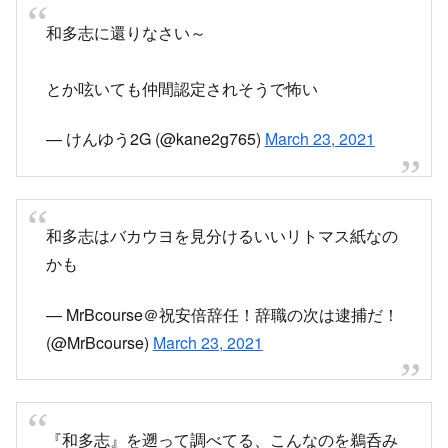
｢私は元々"和多志"だった説｣、10年くらい前に1
人の人物が延々言い続けてたら徐々に広まってい
った話を聞き、2000年前に書かれた『戦国策』の
時代から人は変わってないのだなあと嘆息(｢市に
虎あり｣の故事)
pic.twitter.com/KScWRqJmZF
— ハリー・マリオ (@18kincsem78)
March 23,
2021
小料理屋かよ 和多志って
— ペロ助 (@kharma5039)
March 23, 2021