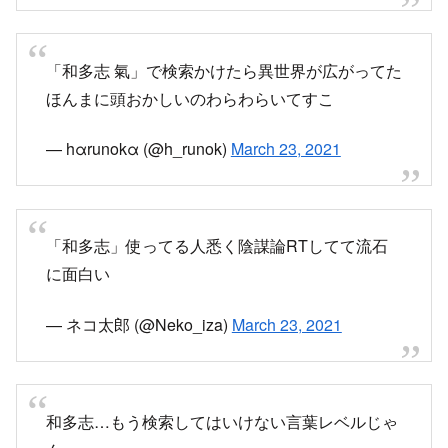
和多志に還りなさい～
とか呟いても仲間認定されそうで怖い
— けんゆう2G (@kane2g765)
March 23, 2021
和多志はバカウヨを見分けるいいリトマス紙なの
かも
— MrBcourse＠祝安倍辞任！辞職の次は逮捕だ！
(@MrBcourse)
March 23, 2021
『和多志』を遡って調べてる、こんなのを鵜呑み