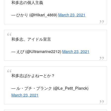
そういう人がたくさん出てきて「パンドラの箱
だ……！」っていう気分が味わえます
— ヨッピー (@yoppymodel)
January 13, 2021
ちなみに戦前の文学作品にも普通に一人称として
「私」が使われているのでGHQうんぬんは完全に
デマです。
— ヨッピー (@yoppymodel)
January 13, 2021
「和多志」を信じてる人に総ツッコミ