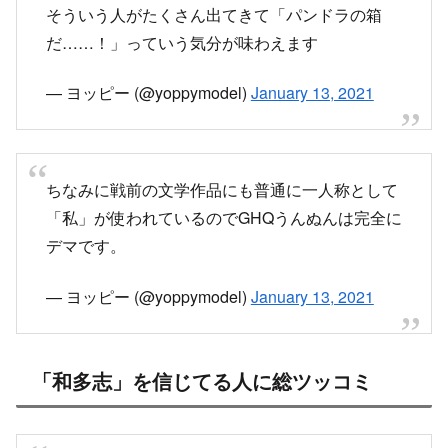
明治書院の『現代文B』の教科書の参考図録に
は、夏目漱石『こころ』の自筆原稿を掲載してい
ます。
しっかり「私」と書かれていますので、ご覧いた
だければ幸いです☺️
— 明治書院 (@meijishoin)
March 23, 2021
ほんとそれ。私が持っている国語便覧の夏目漱石
の項目に「こころ」の生原稿の写真が載ってるん
だけど、一文字目が「私」なんだよね。「和多
志」とか信じてる奴って、勉強が出来なかったけ