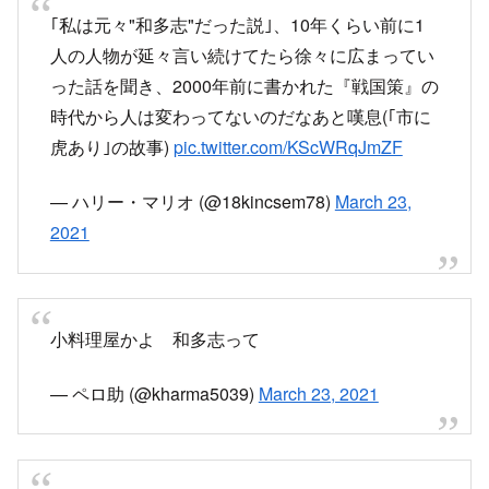
ど自分はセンス一発で真実にたどり着いたって思
い込みたいだけのちょっとヤバい系のスピった人
が多いと思う。
pic.twitter.com/RfNFvbC2g6
— 味噌max (@miso_max)
March 22, 2021
2021年1月にも同様の騒動
『「私」は元来「和多志」だったのにGHQに強制
されて「私」になった。だから元来の言葉である
「和多志」に戻そう！』
という、僕からするとサッパリわからない活動が
あるんですが、「和多志」でTwitter検索かけると