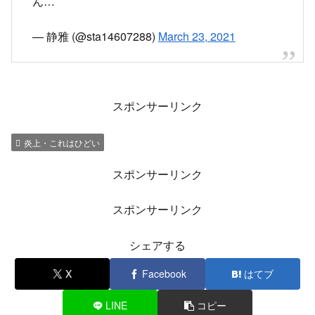
にしちゃう人って漏れなく思想もアレだな。
— バロン茄子 (@BaronRust)
March 23, 2021
「和多志」どうせデマだろうと思って検索すると
マジなやつが結構いて怖い
— ゆん Yun/絵・航空工学 (@yunyun26118030)
March 23, 2021
和多志で検索するだけでヤバいやつ探せるの草。
— トキナガ (@KyouDaMaru)
March 23, 2021