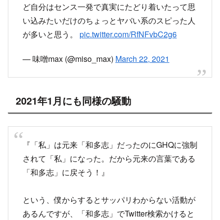
戦前「わたし」は「和多志」だったがGHQの強制
により「私」になった、というデマを信じて
Twitterでの一人称を「和多志」にしてる人が結構
沢山いるのはマジで困惑するよな。戦前に日本語
で書かれた本を1冊も読んだことない層だけをタ
ーゲットにしてるあたり巧妙っちゃ巧妙。
— ystk (@lawkus)
March 22, 2021
「わたくし」の当て字は用意されてないっぽいあ
たりも何とも。どこまで無茶なデマでどれだけの
馬鹿を騙せるか実験をしてる勢力があるのではな
いかと陰謀論すら思いついてしまうレベル。
— ystk (@lawkus)
March 22, 2021