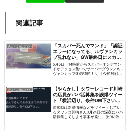
「和多志 氣」で検索かけたら異世界が広がってた
ほんまに頭おかしいのわらわらいてすこ
— hαrunokα (@h_runok)
March 23, 2021
「和多志」使ってる人悉く陰謀論RTしてて流石
に面白い
— ネコ太郎 (@Neko_iza)
March 23, 2021
和多志…もう検索してはいけない言葉レベルじゃ