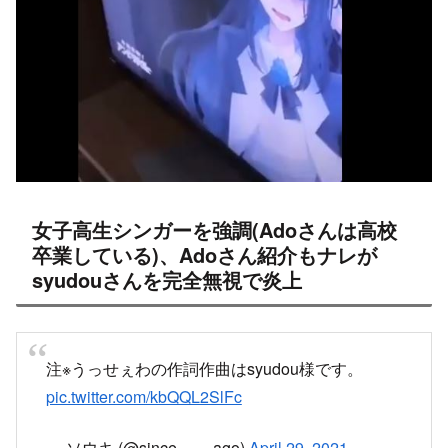
女子高生シンガーを強調(Adoさんは高校
卒業している)、Adoさん紹介もナレが
syudouさんを完全無視で炎上
注※うっせぇわの作詞作曲はsyudou様です。
pic.twitter.com/kbQQL2SlFc
— ソウキ (@since____ago)
April 29, 2021