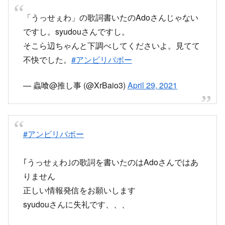
「うっせぇわ」の歌詞書いたのAdoさんじゃない
ですし。syudouさんですし。
そこら辺ちゃんと下調べしてくださいよ。見てて
不快でした。
#アンビリバボー
— 蟲喰@推し事 (@XrBaio3)
April 29, 2021
#アンビリバボー
｢うっせぇわ｣の歌詞を書いたのはAdoさんではあ
りません
正しい情報発信をお願いします
syudouさんに失礼です、、、
— 瑠騎亞(るきあ)@Zepp東京 (@__000lost_)