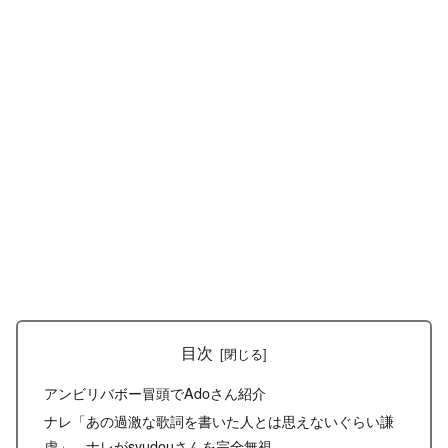
目次
アンビリバボー冒頭でAdoさん紹介
ナレ「あの過激な歌詞を書いた人とは思えないぐらい謙
虚」、ナレがsyudouさんを完全無視