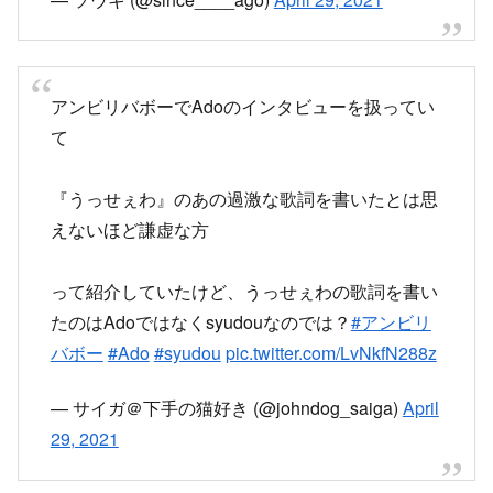
アンビリバボーでAdoのインタビューを扱ってい
て
『うっせぇわ』のあの過激な歌詞を書いたとは思
えないほど謙虚な方
って紹介していたけど、うっせぇわの歌詞を書い
たのはAdoではなくsyudouなのでは？
#アンビリ
バボー
#Ado
#syudou
pic.twitter.com/LvNkfN288z
— サイガ＠下手の猫好き (@johndog_saiga)
April
29, 2021