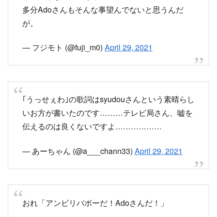
いお方が書いたのです………テレビ局さん、嘘を
伝えるのは良くないですよ………………
— あーちゃん (@a___chann33)
April 29, 2021
おれ「アンビリバボーだ！Adoさんだ！」
テレビ「こんな謙虚な子がうっせぇわの歌詞を書
いたとは思えません！」
おれ「いやsyudouさんが書いてるんですけど！に
わかですか！？(思わず口に出す)」
— つかさし@鍵垢 (@Tsukasashi2)
April 29, 2021