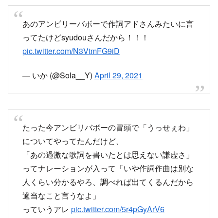
あのアンビリーバボーで作詞アドさんみたいに言
ってたけどsyudouさんだから！！！
pic.twitter.com/N3VtmFG9iD
— いか (@Sola__Y)
April 29, 2021
たった今アンビリバボーの冒頭で「うっせぇわ」
についてやってたんだけど、
「あの過激な歌詞を書いたとは思えない謙虚さ」
ってナレーションが入って「いや作詞作曲は別な
人くらい分かるやろ、調べれば出てくるんだから
適当なこと言うなよ」
っていうアレ
pic.twitter.com/5r4pGyArV6