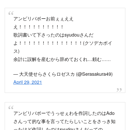
え！！！！！！！！！！
歌詞書いて下さったのはsyudouさんだ
よ！！！！！！！！！！！！！！(クソデカボイ
ス)
余計に誤解を産むから辞めておくれ…頼む……
— 大天使せらさくらロゼスカ (@Serasakura49)
April 29, 2021
アンビリバボーでうっせぇわを作詞したのはAdo
さんって的な事を言ってたらしいことをさっき知
ったけど作詞したのはsyudouさんだっての
ほんっっとマスゴミ嫌だわ
— Ｑ(きゅー) (@Q81755663)
April 29, 2021