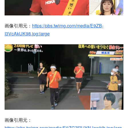
画像引用元：
https://pbs.twimg.com/media/E9ZB-
I3VcAkUK98.jpg:large
画像引用元：
https://pbs.twimg.com/media/E9ZG7f7UYAUewHh.jpg:larg