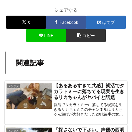
シェアする
X
Facebook
はてブ
LINE
コピー
関連記事
【あるあるすぎて共感】就活でタ
エンタメ
カラトミーに落ちてる現実を生き
るリカちゃんがヤバイと話題
就活でタカラトミーに落ちてる現実を生
きるリカちゃんこのチャンネルはリカち
ゃん遊びが大好きだった20代後半の女が
辛い現実から目を背けるために 自分をリ
カちゃんに投影してYouTuberとして活動
していくちょっとヤバめなチャンネルで
「探さないで下さい」声優の西明
エンタメ