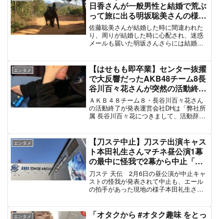
す。ちなみに...
日香さんが一般男性と結婚で荒ぶ
って旅に出る明坂聡美さんの様子
#西明日香
佐藤聡美さんが結婚した時に間違われた
り、周りが結婚した時に心配され、迷惑
メールも届いた明坂さんさらには結婚し
た人がいるとフォロワーが増える現象に
明坂さんと仲良しの声優の西明日香さん
が2021年4月1日に一般男性と結婚を発表
【はせもも即卒業】センター抜擢
エンタメ
声優の明坂聡美さん...
で大反響だったAKB48チーム8長
谷川百々花さんが突然の活動終
了、解雇された元メンバーが逆恨
ＡＫＢ４８チーム８・長谷川百々花さん
みで未成年飲酒の画像流出か #は
の活動終了が発表運営会社DHは「弊社所
属 長谷川百々花につきまして、活動辞退
せもも #長谷川百々花
の意向を受け、今後の活動について協議
した結果、本日・3月26日（金）付で、弊
社との専属マネジメント契約を合意解約
【刀ステ中止】刀ステ出演キャス
エンタメ
することとなりま...
ト本田礼生さんマチネ昼公演1幕
の最中に怪我で2幕から中止「審
神者から拍手でエールがあった」
刀ステ 天伝 2月6日の昼公演が中止キャ
#刀ステ #刀剣乱舞
ストの怪我が発表されて中止も、エール
の拍手があった現地の様子本田礼生さ
ん 腰の怪我を発表この度は、ご迷惑、
ご心配をおかけしまして申し訳ございま
せん。このようなご時世の中、劇場に足
「オタクから #オタク趣味 をとっ
エンタメ