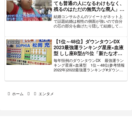
を運んでくださった方に...
ても普通の人になるわけもなく、
残るのはただの無気力な廃人」婚
活コンサルさんのツイートで白熱
結婚コンサルさんのツイートがネット上
した議論に展開
で話題結婚は相性の側面が強いので自分
の芯の部分を曲げたり隠して結婚しても
幸せにはなれないです。治すべきところ
は治したほうがいいですが嗜好性や感性
は大切にしてください。— ひかりん＠婚
【1位～48位】ダウンタウンDX
エンタメ
活コンサル (@hik...
2023最強運ランキング星座×血液
型 しし座B型が1位「新たな才能
を発揮」最下位48位うお座AB型
毎年恒例のダウンタウンDX 最強運ラン
「何をやっても上手くいかずスト
キング星座×血液型 1位～48位(参考情報
2022年)2022最強運ランキング#ダウンタ
レスで暴飲暴食」#獅子座のB型
ウンDXDX pic.twitter.com/oKuDItJxtT—
(@key3_HACHI) January ...
ホーム
エンタメ