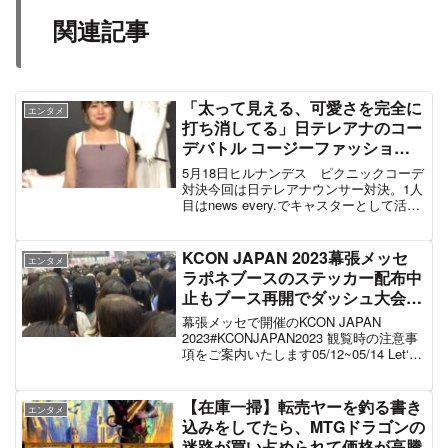
関連記事
「太って見える、可愛さを完全に
エンタメ
打ち消してる」日テレアナのコー
デバトル コージーファッション
でダンナ様とピクニックデートの
5月18日ヒルナンデス ピクニックコーデ
テーマで尾崎アナをコーデした吉
対決今回は日テレアナウンサー対決。1人
目はnews every.でキャスターとして活躍
田朱里さんに批判殺到 #ヒルナン
している入社19年目の鈴江奈々アナウン
デス
サーで、滝沢カレンとバトルに挑む。対
するはバゲットでMCを担当する入社7年
KCON JAPAN 2023幕張メッセ
エンタメ
目...
ラポネブースのステッカー配布中
止もブース再開でダッシュ大会や
圧死レベルの大混雑「息も出来な
幕張メッセで開催のKCON JAPAN
いくらい、人の波で押し合いにな
2023#KCONJAPAN2023 観覧時の注意事
項をご案内いたします05/12~05/14 Let‘s
ってて地獄」#KCONJAPAN2023
#KCON ! pic.twitter.com/obYgUjuqQE—
5月12日
KCON Japan...
【在庫一掃】転売ヤーを釣る書き
エンタメ
込みをしてたら、MTGドラゴンの
迷路が買い占められて価格が高騰