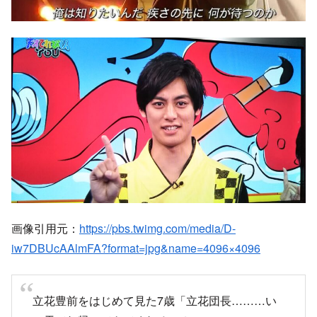
画像引用元：
https://pbs.twimg.com/media/D-
iw7DBUcAAlmFA?format=jpg&name=4096×4096
立花豊前をはじめて見た7歳「立花団長………い