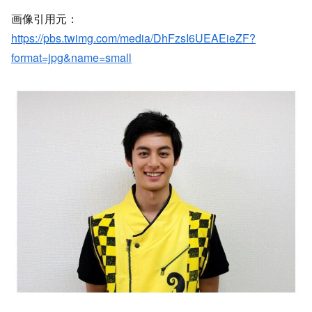
画像引用元：
https://pbs.twimg.com/media/DhFzsI6UEAEieZF?
format=jpg&name=small