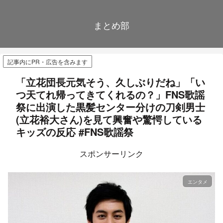
まとめ部
記事内にPR・広告を含みます
「立花団長元気そう、久しぶりだね」「い
つ天てれ帰ってきてくれるの？」FNS歌謡
祭に出演した黒髪センター分けの刀剣男士
(立花裕大さん)を見て興奮や驚愕している
キッズの反応 #FNS歌謡祭
スポンサーリンク
エンタメ