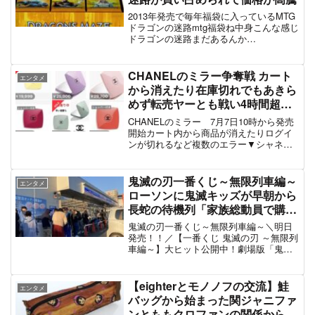
2013年発売で毎年福袋に入っているMTG
ドラゴンの迷路mtg福袋ね中身こんな感じ
ドラゴンの迷路まだあるんか
pic.twitter.com/JxyipjoFlH— スミス
(@zvKCBfNfRJFVt1M) January 1, 202...
CHANELのミラー争奪戦 カート
エンタメ
から消えたり在庫切れでもあきら
めず転売ヤーとも戦い4時間超え
で購入したシャネル修行僧レポ
CHANELのミラー 7月7日10時から発売
「死闘の末に粘り勝ち」
開始カート内から商品が消えたりログイ
ンが切れるなど複数のエラー▼シャネル
#CHANEL
争奪戦の状況カートに入れれない↓カー
トに入れた商品が行方不明↓商品の販売
前、在庫なし、カートに入れるがランダ
鬼滅の刃一番くじ～無限列車編～
エンタメ
ム表示↓転売ヤー...
ローソンに鬼滅キッズが早朝から
長蛇の待機列「家族総動員で購入
してる」#鬼滅の刃一番くじ #鬼
鬼滅の刃一番くじ～無限列車編～＼明日
滅の刃くじ
発売！！／【一番くじ 鬼滅の刃 ～無限列
車編～】大ヒット公開中！劇場版「鬼滅
の刃」無限列車編の #一番くじ が登
場！！ローソン、HMVなどで、10月31日
(土)より順次発売予定商品詳細は⇒紹介動
【eighterとモノノフの交流】鮭
エンタメ
画は⇒鬼滅...
バッグから始まった関ジャニファ
ンとももクロファンの関係から角