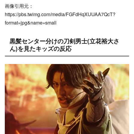
画像引用元：
https://pbs.twimg.com/media/FGFdHqXUUAA7QcT?
format=jpg&name=small
黒髪センター分けの刀剣男士(立花裕大さ
ん)を見たキッズの反応