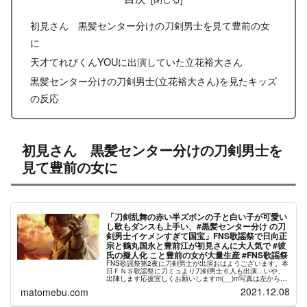
初見さん 黒髪センター分けの刀剣男士を見て豊前の女
に
天才てれびくんYOUに出演していた立花裕大さん
黒髪センター分けの刀剣男士(立花裕大さん)を見たキッズ
の反応
初見さん 黒髪センター分けの刀剣男士を
見て豊前の女に
「刀剣乱舞の赤い半ズボンの子と白い子が可愛い
し歌もダンスも上手い、#黒髪センター分け の刀
剣男士イケメンすぎて国宝」FNS歌謡祭で日向正
宗と鶴丸国永と豊前江が初見さんに大人気で #彼
氏の擬人化 こと豊前の女が大量生産 #FNS歌謡祭
FNS歌謡祭第2夜に刀剣男士が出演おはようございます。本
日ＦＮＳ歌謡祭に刀ミュより刀剣男士６人も出演…いや、
出陣します応援宜しくお願いしますm(__)m写真は左から、
糸川くん、岡宮くん、石橋くん。休憩時間に近くにいたの
2021.12.08
matomebu.com
で意気込み写真もらいま...