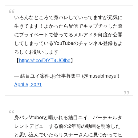
いろんなところで身バレしていってますが元気に
生きてます！よかったら配信でキャプチャした際
にプライベートで使ってるメルアドを何度か公開
してしまっているYouTubeのチャンネル登録もよ
ろしくお願いします！
【
https://t.co/DtYT4UOfbd
】
— 結目ユイ案件.お仕事募集中 (@musubimeyui)
April 5, 2021
身バレVtuberと囁かれる結目ユイ、バーチャルタ
レントデビューする前の2年前の動画を削除した
と思い込んでいたらリスナーさんに見つかってヒ
ヤヒヤ削除しようにもYouTubeアカウントのアカ
ウント名もパスワードも思い出せない！そ、そう