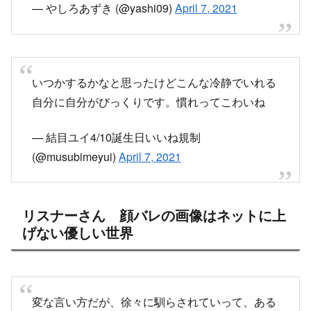
自分に自分がびっくりです。慣れってこわいね
— 結目ユイ4/10誕生日いいね規制
(@musubimeyui)
April 7, 2021
リスナーさん 顔バレの画像はネットに上
げない優しい世界
変な言い方だが、徐々に馴らされていって、ある
日全てが映っても、結目ユイなら許されそう。
— H!RO@飲んだくれ (@HIRO_MBK)
April 7,
2021