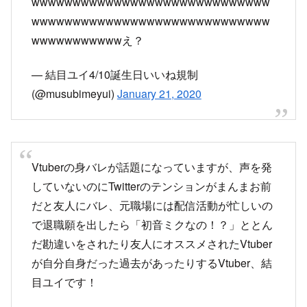
wwwwwwwwwwwwwwwwwwwwwwwwwwwww
wwwwwwwwwwwえ？
— 結目ユイ4/10誕生日いいね規制
(@musubimeyui)
January 21, 2020
Vtuberの身バレが話題になっていますが、声を発
していないのにTwitterのテンションがまんまお前
だと友人にバレ、元職場には配信活動が忙しいの
で退職願を出したら「初音ミクなの！？」ととん
だ勘違いをされたり友人にオススメされたVtuber
が自分自身だった過去があったりするVtuber、結
目ユイです！
— 結目ユイ4/10誕生日いいね規制