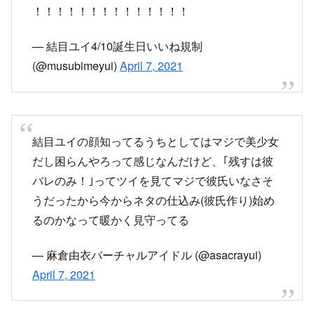
うだったから今からネタの仕込み(彼氏作り)始め
るのかなって暖かく見守ってる
— 麻倉由衣バーチャルアイドル (@asacrayui)
April 7, 2021
残すは彼氏バレのみなので彼氏探してきます。
— 結目ユイ4/10誕生日いいね規制
(@musubimeyui)
April 7, 2021
住所バレした結目ユイ「えっ、やっば、でもまぁ
顔面映ったわけじゃないからいっか〜wwwまだマ
シww」