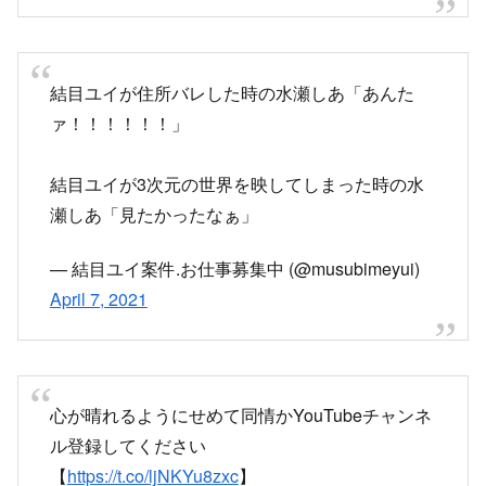
— 結目ユイ案件.お仕事募集中 (@musubimeyui)
April 7, 2021
心が晴れるようにせめて同情かYouTubeチャンネ
ル登録してください
【
https://t.co/ljNKYu8zxc
】
— 結目ユイ案件.お仕事募集中 (@musubimeyui)
April 7, 2021
「ぶっさwwwコミュ抜けますwww」って言われ
てフォロワー減ると思ったら、事故ってからフォ
ロワーが500人近く増えてて草