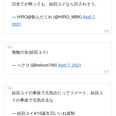
無敵の女(結目ユイ)
— べクロ (@bekuro756)
April 7, 2021
結目ユイの事故で元気出たってツイート、結目ユ
イの事故で元気出るな
— 結目ユイ4/10誕生日いいね規制
(@musubimeyui)
April 7, 2021
不用意に 結目ユイ 素顔 で検索かけて腹筋死
んでる
pic.twitter.com/fR8fz7EMnq