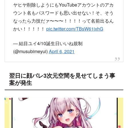
なったら力技だァ〜〜〜！！！！って名前出るん
かい！！！！！
pic.twitter.com/TBsW61jxhG
— 結目ユイ4/10誕生日いいね規制
(@musubimeyui)
April 6, 2021
翌日に顔バレ3次元空間を見せてしまう事
案が発生