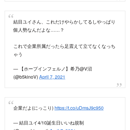
— 【ホープインフェルノ】希乃@V沼
(@b5kinoV)
April 7, 2021
企業だよ(にっこり)
https://t.co/uDmsJ9c950
— 結目ユイ4/10誕生日いいね規制
(@musubimeyui)
April 7, 2021
結目ユイのリスナー相変わらず民度高すぎて草
— くりすどうふ。 (@Christie_radio)
April 7, 2021