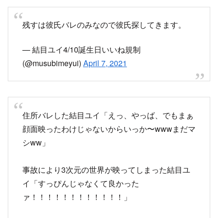
事故により3次元の世界が映ってしまった結目ユ
イ「すっぴんじゃなくて良かった
ァ！！！！！！！！！！！！」
良くはない
— 結目ユイ4/10誕生日いいね規制
(@musubimeyui)
April 7, 2021
メアド、住所、本名バレした時も、今回の時空が
歪んで3次元の世界が映り込んでしまった時も、
本人だけが言って何一つ情報が落ちてないからた
だの嘘なのでは？？？？？？？？という意見をた
まに見るけど、リスナーの民度が高すぎて結目ユ