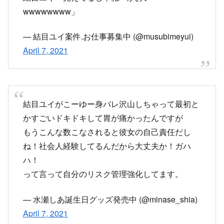
かすごいドキドキして胃が痛かったんですが
もうこんな数こなされると彼女の自己責任だし
ね！社会人経験してるんだから大丈夫か！ガハ
ハ！
って言って自分のリスク管理強化してます。
— 水瀬しあ誕生日グッズ発売中 (@minase_shia)
April 7, 2021
結目ユイが住所バレした時の水瀬しあ「あんた
ァ！！！！！！」
結目ユイが3次元の世界を映してしまった時の水
瀬しあ「見たかったなぁ」