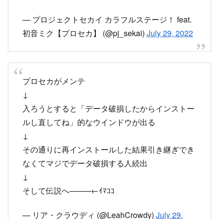
お詫び申し上げます。
#プロセカ
https://t.co/v1uDzeEU99
— プロジェクトセカイ カラフルステージ！ feat.
初音ミク【プロセカ】 (@pj_sekai)
July 29, 2022
プロセカがメンテ
↓
入ろうとすると「データ破損したからインストー
ルし直してね」的なウインドウが出る
↓
その通りに再インストールした結果引き継ぎでき
なくてマジでデータ破損する人続出
↓
そして伝説へ────←ｲﾏｺｺ