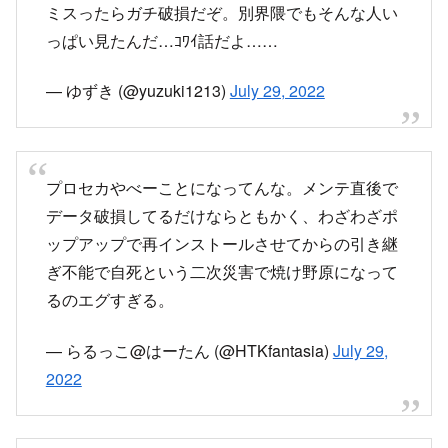
プロセカでデータ破損バグでてるらしいけどみん
なアンインストールするんじゃないぞ。引き継ぎ
ミスったらガチ破損だぞ。別界隈でもそんな人い
っぱい見たんだ…ｺﾜｲ話だよ……
— ゆずき (@yuzuki1213)
July 29, 2022
プロセカやべーことになってんな。メンテ直後で
データ破損してるだけならともかく、わざわざポ
ップアップで再インストールさせてからの引き継
ぎ不能で自死という二次災害で焼け野原になって
るのエグすぎる。
— らるっこ@はーたん (@HTKfantasia)
July 29,