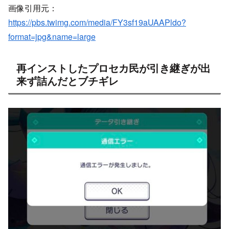
画像引用元：
https://pbs.twimg.com/media/FY3sf19aUAAPldo?
format=jpg&name=large
再インストしたプロセカ民が引き継ぎが出
来ず詰んだとブチギレ