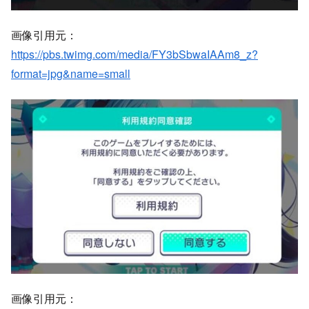
画像引用元：
https://pbs.twimg.com/media/FY3bSbwaIAAm8_z?
format=jpg&name=small
画像引用元：