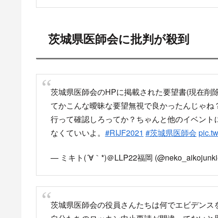
茨城県医師会に批判が殺到
茨城県医師会のHPに掲載された要望書(現在削除
てかこんな曖昧な要望無視で良かったんじゃね
行って確認しろってか？ちゃんと他のイベント
なくていいよ。
#RIJF2021
#茨城県医師会
pic.t
— ミキト(´∀｀*)＠LLP22福岡 (@neko_aikojunki
茨城県医師会の役員さんたちは何でエビデンス