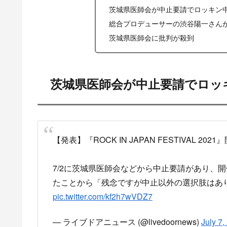
茨城県医師会が中止要請でロッキン
総合プロデューサーの渋谷陽一さん
茨城県医師会に批判が殺到
茨城県医師会が中止要請でロッ
【発表】『ROCK IN JAPAN FESTIVAL 202
7/2に茨城県医師会などから中止要請があり、
たことから「残念ですが中止以外の選択肢はあ
pic.twitter.com/kf2h7wVDZ7
— ライブドアニュース (@livedoornews)
July 7,