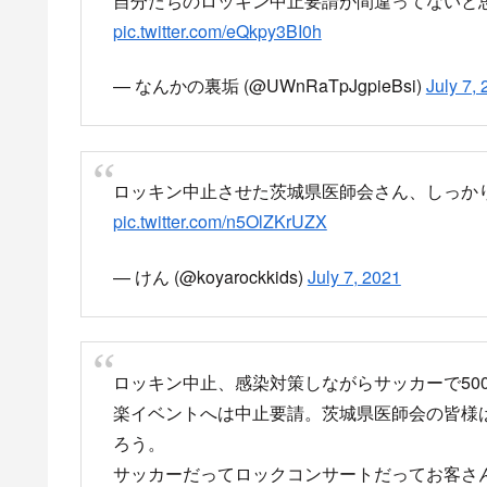
自分たちのロッキン中止要請が間違ってないと
pic.twitter.com/eQkpy3BI0h
— なんかの裏垢 (@UWnRaTpJgpieBsi)
July 7,
ロッキン中止させた茨城県医師会さん、しっか
pic.twitter.com/n5OlZKrUZX
— けん (@koyarockkids)
July 7, 2021
ロッキン中止、感染対策しながらサッカーで50
楽イベントへは中止要請。茨城県医師会の皆様
ろう。
サッカーだってロックコンサートだってお客さ