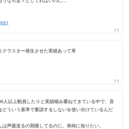
思うなら堂々としてればいのに…
 2021
りクラスター発生させた実績あって草
00人以上動員したりと実績積み重ねてきている中で、音
はどういう基準で要請するしないを使い分けているんだ
んは声援送るの我慢してるのに。単純に知りたい。