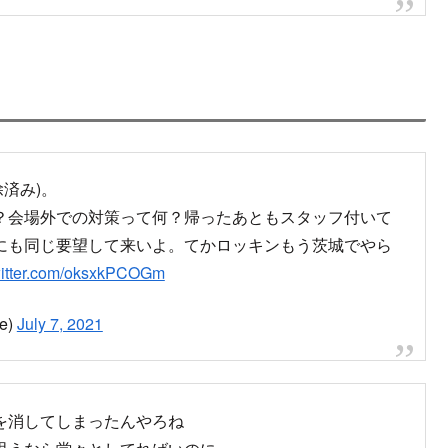
済み)。
？会場外での対策って何？帰ったあともスタッフ付いて
にも同じ要望して来いよ。てかロッキンもう茨城でやら
witter.com/oksxkPCOGm
e)
July 7, 2021
を消してしまったんやろね