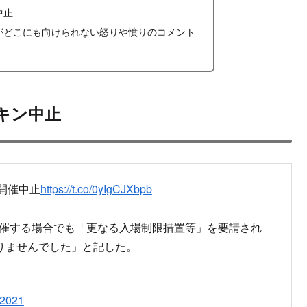
中止
がどこにも向けられない怒りや憤りのコメント
キン中止
1』開催中止
https://t.co/0yIgCJXbpb
開催する場合でも「更なる入場制限措置等」を要請され
りませんでした」と記した。
 2021