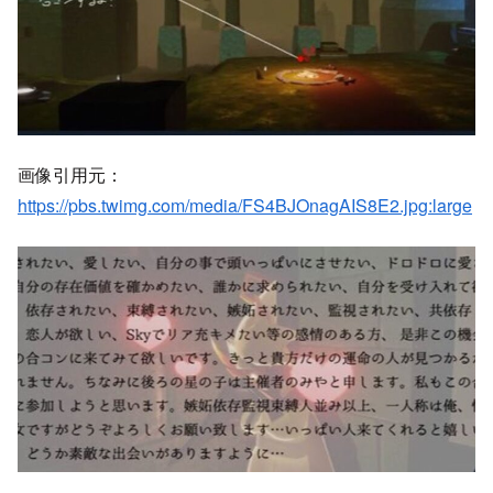
画像引用元：
https://pbs.twimg.com/media/FS4BJOnagAIS8E2.jpg:large