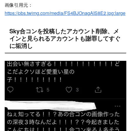
画像引用元：
https://pbs.twimg.com/media/FS4BJOnagAIS8E2.jpg:large
Sky合コンを投稿したアカウント削除、メ
インと見られるアカウントも謝罪してすぐ
に垢消し