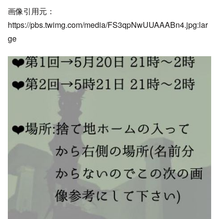
画像引用元：
https://pbs.twimg.com/media/FS3qpNwUUAAABn4.jpg:lar
ge