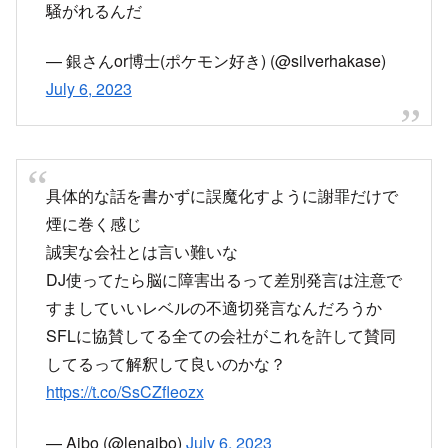
— 銀さんor博士(ポケモン好き) (@silverhakase)
July 6, 2023
具体的な話を書かずに誤魔化すように謝罪だけで
煙に巻く感じ
誠実な会社とは言い難いな
DJ使ってたら脳に障害出るって差別発言は注意で
すましていいレベルの不適切発言なんだろうか
SFLに協賛してる全ての会社がこれを許して賛同
してるって解釈して良いのかな？
https://t.co/SsCZfleozx
— Aibo (@lenaibo)
July 6, 2023