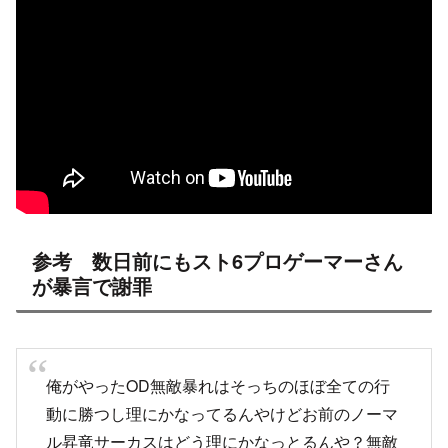
参考 数日前にもスト6プロゲーマーさん
が暴言で謝罪
俺がやったOD無敵暴れはそっちのほぼ全ての行
動に勝つし理にかなってるんやけどお前のノーマ
ル昇竜サーカスはどう理にかなっとるんや？無敵
暴れ連発した側と配信中に捨てゲー&暴言した
側、前者の方が悪やと本気で思ってるんか？そん
な奴がCRとか公の舞台にでてくんな。お前は出
方の人間じゃない。