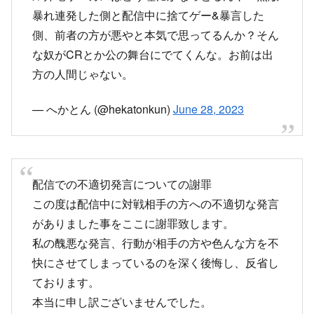
— へかとん (@hekatonkun)
June 28, 2023
配信での不適切発言についての謝罪
この度は配信中に対戦相手の方への不適切な発言
がありました事をここに謝罪致します。
私の醜悪な発言、行動が相手の方や色んな方を不
快にさせてしまっているのを深く後悔し、反省し
ております。
本当に申し訳ございませんでした。
https://t.co/R1uMum6wQg
pic.twitter.com/QfNoR2Ajsy
— KanPro | よっさん (@yosa_n)
June 29, 2023