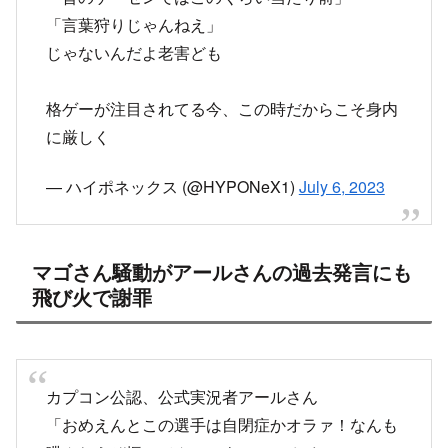
格ゲーが注目されてる今、この時だからこそ身内
に厳しく
— ハイポネックス (@HYPONeX1)
July 6, 2023
マゴさん騒動がアールさんの過去発言にも
飛び火で謝罪
カプコン公認、公式実況者アールさん
「おめえんとこの選手は自閉症かオラァ！なんも
喋んねえぞ振ってんのによォ！！オイ！！！」
"格ゲーおじさんは陰湿"発言に続いて更に問題発
言が見つかりました。マゴさんがアウトならこの