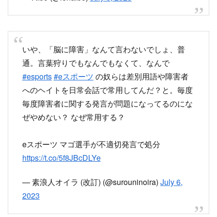
いや、「脳に障害」なんて言わないでしょ、普
通。言葉狩りでもなんでもなくて、なんで
#esports
#eスポーツ
の奴らは差別用語や障害者
へのヘイトを日常会話で常用してんだ？と。毎度
毎度障害者に関する発言が問題になってるのにな
ぜやめない？ なぜ常用する？
eスポーツ マゴ選手が不適切発言で処分
https://t.co/5f8JBcDLYe
— 素浪人オイラ (改訂) (@surouninoira)
July 6,
2023
マゴさんの発言に対して謝罪と賠償を要求してる