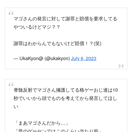
やついるけどマジ？？
謝罪はわからんでもないけど賠償！？(笑)
— UkaKyon@ (@ukakyon)
July 6, 2023
脊髄反射でマゴさん擁護してる格ゲーおじ達は10
秒でいいから頭でものを考えてから発言してほし
い
「まあマゴさんだから…」
「昔のゲーセンではこのくらい当たり前」
「言葉狩りじゃんねえ」
じゃないんだよ老害ども