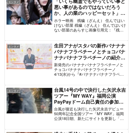
「いくら幽霊でもやっていい事と
エンタメ
悪い事があるのではないだろう
か、人の業のハッピーセット」ホ
ラー映画 残穢(ざんえ)住んではい
ホラー映画 残穢（ざんえ） 住んではい
けない部屋のレビューが話題
けない部屋 残穢（ざんえ） 住んではいけ
ない部屋のあらすじ画像引用元：『残
穢』（ざんえ）は、小野不由美による日
本の小説。2016年1月より映画化作品『残
穢 -住んではいけない部屋-』が公開小説
生田アナがスタバの新作バナナナ
エンタメ
家の「私」...
バナナフラペチーノとチョコバナ
ナナバナナフラペチーノの紹介後
に「言えた…」って心の声が漏れ
新発売のバナナナバナナフラペチーノと
て可愛すぎると話題 #めざましテ
チョコバナナナバナナフラペチーノ
4/13(水)から『#バナナナバナナフラペチ
レビ
ーノ® / #チョコバナナナバナナフラペチ
ーノ® 』が新登場！思わず言いたくな
る“#バナナナバナナ”で、クスっと笑顔こ
台風14号の中で決行した矢沢永吉
エンタメ
ぼれるひと...
ツアー『MY WAY』福岡公演
PayPayドーム自己責任の参加者
レポ「タクシーつかまらないし地
台風が接近も決行した矢沢永吉デビュー
下鉄止まって帰宅難民、矢沢ファ
50周年記念全国ツアー「MY WAY」福岡
公演18日朝、新たにサイトを更新し「情
ンが福岡市の避難所に殺到したり
報を収集したところ、福岡に本格的に上
ホテルのロビーに居座り」#矢沢
陸するのは18日の夜と確認しておりま
永吉 #台風14号
す。当然夕方前くらいから雨や風が強ま