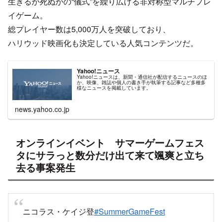
生きるか死ぬかの“儀式”を繰り広げる非対称型マルチプレ
イゲーム。
総プレイヤー数は5,000万人を突破しており、
ハリウッド映画化も決定している人気コンテンツだ。
Yahoo!ニュース
Yahoo!ニュースは、新聞・通信社が配信するニュースのほ
か、映像、雑誌や個人の書き手が執筆する記事など多種多
様なニュースを掲載しています。
news.yahoo.co.jp
オンラインイベント サマーゲームフェス
タにサラっと数分だけ出て来て颯爽と立ち
去る事案発生
ニコラス・ケイジ登
#SummerGameFest