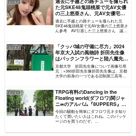
過去に手越との路チューを撮られ
エンタメ
るのは承知してお...
た元SKE48鬼頭桃菜で元AV女優
の三上悠亜さん、元AV女優宅に
通うジャニーズ超人気タレントと
過去に手越との路チューを撮られた元
文春砲もキスマイ千賀で総ツッコ
SKE48鬼頭桃菜で元AV女優の三上悠亜さ
ん参考 AV引退した三上悠亜さん 誕生
ミ「キスマイファンでも超人気ジ
日、引退生配信開始します！！見にきて
ャニーズとは思えない」#キスマ
ね pic.twitter.com/p9YkIn8SeR— 三上悠
イ千賀
亜 (@yua_mika...
「クッパ城の守備に尽力」2024
エンタメ
年京大入試の風物詩 折田先生像
はパックンフラワーと陸八魔先
生、職員は学生を停学処分にする
京都大学 折田先生像について画像引用
ため『桐島聡や猫ミーム』などの
元：×360折田先生像折田先生像は、京都
大学の前身の一つである旧制第三高等学
時事ネタ豊富な煽りタテカンを証
校の初代校長折田彦市（おりた ひこい
拠撮影 #京大入試2024 #京都大学
ち）の業績を讃えるために製作された銅
像。画像引用元：京都大学構内に設置さ
TRPG有料のDancing in the
エンタメ
れていたが、派手な落...
Floating world(ダフロワ)関ジャ
ニ∞のアルバム『8UPPERS』の
設定流用が発覚で炎上
今回の騒動を簡単にダフロワ元ネタ知り
たくて買いたい人はこれね。このパッケ
ージのを買うのだぞ。
pic.twitter.com/HWvclDndru— 翔べ！！
(@kagikakenau) July 27, 2022 ネットか
ら指摘が相次ぐ...