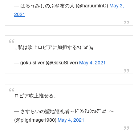
— はるうみしのぶ＠布の人 (@haruuminC)
May 3,
2021
↓私は吹上ロピアに加担する٩( 'ω' )و
— goku-silver (@GokuSilver)
May 4, 2021
ロピア吹上推せる。
— さすらいの聖地巡礼者～ﾄﾞｳｼﾃｺｳﾅﾙﾃﾞｽｶｰ～
(@pilgrimage1930)
May 4, 2021