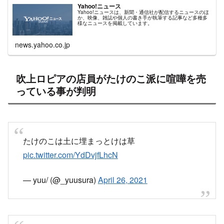
Yahoo!ニュース
Yahoo!ニュースは、新聞・通信社が配信するニュースのほ
か、映像、雑誌や個人の書き手が執筆する記事など多種多
様なニュースを掲載しています。
news.yahoo.co.jp
吹上ロピアの店員がたけのこ派に喧嘩を売
っている事が判明
たけのこは土に埋まっとけは草
pic.twitter.com/YdDvjfLhcN
— yuu/ (@_yuusura)
April 26, 2021