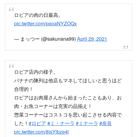
ロピアの肉の日最高。
pic.twitter.com/pqoaNYZOQx
— まっつー (@sakunana99)
April 29, 2021
ロピア店内の様子。
バナナの陳列は他店もマネしてほしいと思うほど
合理的！
ロピアはお肉屋さんから始まったこともあり、お
肉・お魚コーナーは充実の品揃え！
惣菜コーナーはコストコを思い起こさせる内容で
した！
#ロピア
#ミ・ナーラ
#ミナーラ
#奈良
pic.twitter.com/8jsYlbze4l