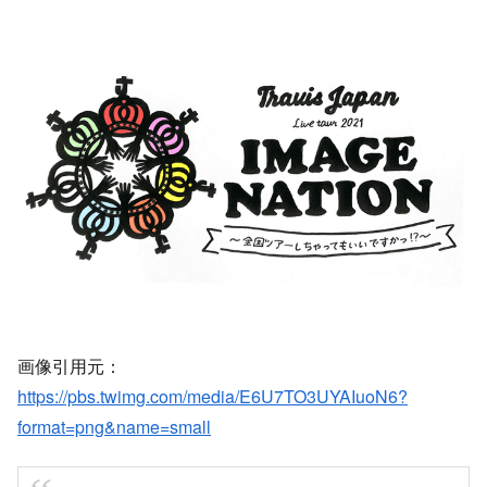
画像引用元：
https://pbs.twimg.com/media/E6U7TO3UYAIuoN6?
format=png&name=small