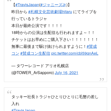
【
#TravisJapan
(
#ジャニーズJr
.)】
昨日から
#札幌文化芸術劇場hitaru
にてライブを
行っているトラジャ
本日が最終公演です！！！！
18時からの公演は生配信も行われますよ～！！
チケットはお早めにご購入下さい！！！！！！！
無事に最後まで駆け抜けられますように！
#賛成
コン
#賛成コン生配信
pic.twitter.com/cbl59qnAeL
— タワーレコード アリオ札幌店
(@TOWER_ArSapporo)
July 16, 2021
タッキー社長トラジャひとりひとりに毛蟹の差し
入れ
#TravisJapan