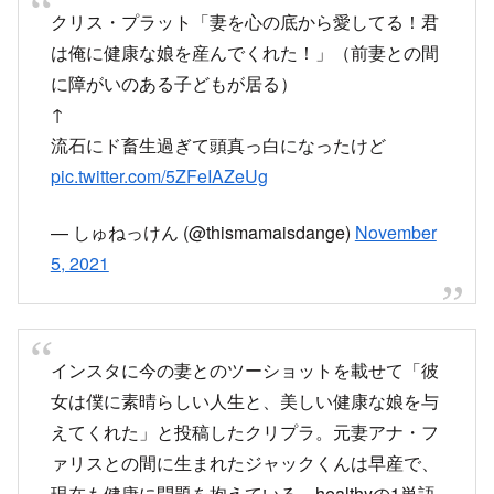
クリス・プラット「妻を心の底から愛してる！君
は俺に健康な娘を産んでくれた！」（前妻との間
に障がいのある子どもが居る）
↑
流石にド畜生過ぎて頭真っ白になったけど
pic.twitter.com/5ZFeIAZeUg
— しゅねっけん (@thismamaisdange)
November
5, 2021
インスタに今の妻とのツーショットを載せて「彼
女は僕に素晴らしい人生と、美しい健康な娘を与
えてくれた」と投稿したクリプラ。元妻アナ・フ
ァリスとの間に生まれたジャックくんは早産で、
現在も健康に問題を抱えている。healthyの1単語