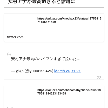
https://twitter.com/knockxx23/status/13755815
71185471489
twitter.com
安村アナ最高のハイフンすぎて泣いた…
— ゆい (@yuuui129426)
March 26, 2021
https://twitter.com/ochanomahyphen/status/13
75581884223123458
twitter.com