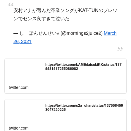
— しーぽんせんせい⭐︎ (@mornings2juice2)
March
26, 2021
https://twitter.com/kAMEdaisukiKK/status/137
5581517255086082
twitter.com
https://twitter.com/s2a_chan/status/137558459
3047220225
twitter.com