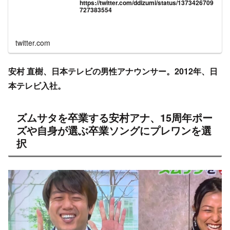
https://twitter.com/ddizumi/status/1373426709
727383554
twitter.com
安村 直樹、日本テレビの男性アナウンサー。2012年、日
本テレビ入社。
ズムサタを卒業する安村アナ、15周年ポー
ズや自身が選ぶ卒業ソングにプレワンを選
択