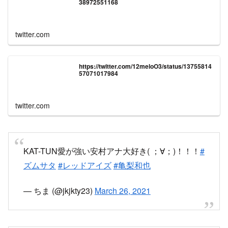
https://twitter.com/12meloO3/status/13755814
57071017984
twitter.com
KAT-TUN愛が強い安村アナ大好き( ；∀；)！！！
#
ズムサタ
#レッドアイズ
#亀梨和也
— ちま (@jkjkty23)
March 26, 2021
安村アナが選んだ卒業ソングがKAT-TUNのプレワ
ンでセンス良すぎて泣いた