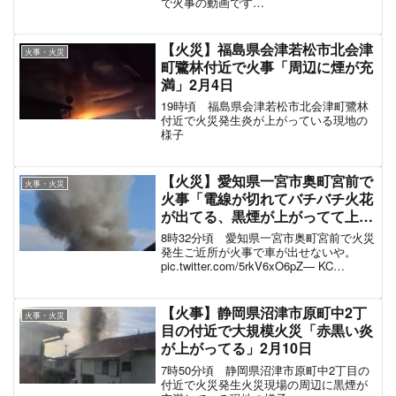
— ダット@燃料サーチャージ0円特典航空券のみ
発券 (@datpro7)
July 11, 2023
大野町で沿線火災は聞いてねぇ
— イヤイヤ期Exに白目虫 (@marumusimameta)
July 11, 2023
スポンサーリンク