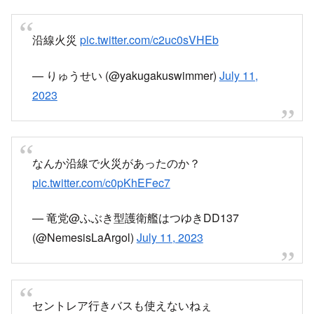
— 焼きラ一油 (@wthitthis)
July 11, 2023
セントレアまで電車で行く事は出来ず
〔2023年7月11日9:14現在〕名鉄常滑線大野町駅
～西ノ口駅間 沿線火災の影響のため、太田川~中
部国際空港間で運転を見合わせております。運転
再開見込は未定とのことです。現在セントレアま
で電車で行くことができないのでご注意くださ
い。
https://t.co/vJ5htaLQuz
— 中部国際空港セントレア (@Centrairairport)
July 11, 2023