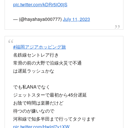
うるさいよ
pic.twitter.com/zmONa4qJY0
— 焼きラ一油 (@wthitthis)
July 11, 2023
遅延が発生している名鉄の様子
火災で電車降ろされた……
もし授業遅れたら
伝えておいてください〜
pic.twitter.com/uLUv7eBobm
— せい (@sei_meigei)
July 11, 2023