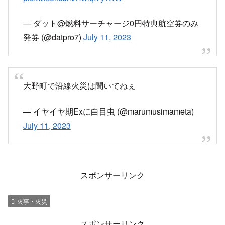
沿線火災
pic.twitter.com/c2uc0sVHEb
— りゅうせい (@yakugakuswimmer)
July 11,
2023
なんか沿線で火災があったのか？
pic.twitter.com/c0pKhEFec7
— 竜党@ふぶき型護衛艦はつゆきDD137
(@NemesisLaArgol)
July 11, 2023
セントレア行きバスも使えないねぇ