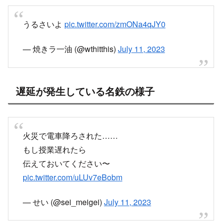
愛知県常滑市で火災発生、名鉄常滑線 9時
頃から運転見合わせ
名鉄常滑線大野町駅付近で火災発生。
線路脇なので電車にも影響しそう。
早い鎮火を
pic.twitter.com/6s6MnzIpcK
— 玄人ゆないくー(素人ゆないくーの相方）また
の名を稲穂さとる (@noumilksatoru)
July 11,
2023
目の前で火事起きて大学行けなくなるの鬱
pic.twitter.com/U1J0z7xwnw