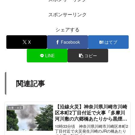
pic.twitter.com/kDRr5iO0jS
— (@hayahaya000777)
July 11, 2023
#福岡アジアホッピング旅
名鉄線セントレア行き
常滑の前の大野で沿線火災で不通
は遅延ラッシュかな
でも私ANAでなく
ジェットスターで最初から45分遅延
お陰で時間は楽勝だけど
待つのが嫌いなので
河和線で知多半田まで行ってタクります
pic.twitter.com/HwlqI7y1XW