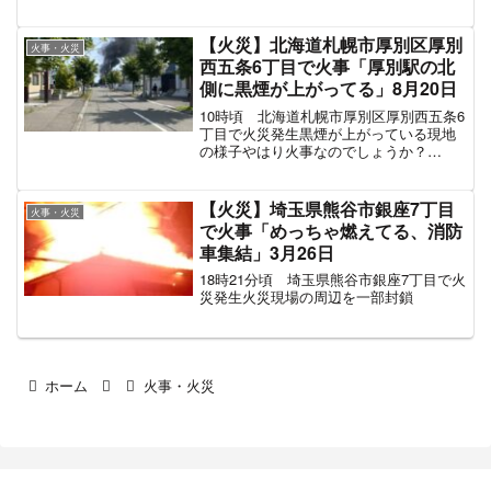
ている」「建物から黒煙が出ている」と
消防に複数の通報がありました。 現場は
表町商店街の東側のオランダ通り近く
【火災】北海道札幌市厚別区厚別
火事・火災
で、消防車...
西五条6丁目で火事「厚別駅の北
側に黒煙が上がってる」8月20日
10時頃 北海道札幌市厚別区厚別西五条6
丁目で火災発生黒煙が上がっている現地
の様子やはり火事なのでしょうか？
pic.twitter.com/KHmxsEm7kj— なおや
(@toleranceandge1) August 20, 202...
【火災】埼玉県熊谷市銀座7丁目
火事・火災
で火事「めっちゃ燃えてる、消防
車集結」3月26日
18時21分頃 埼玉県熊谷市銀座7丁目で火
災発生火災現場の周辺を一部封鎖
ホーム
火事・火災