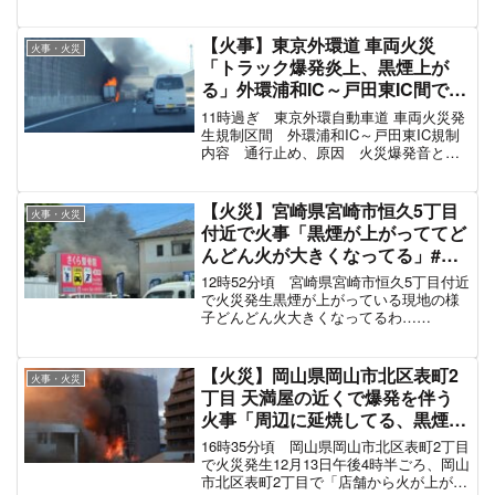
pic.twitter.com/uLBaxXgjY2— くろまめラ
ーメン (@nisucope) September 27, 2023
火災現場...
【火事】東京外環道 車両火災
火事・火災
「トラック爆発炎上、黒煙上が
る」外環浦和IC～戸田東IC間で通
行止め渋滞 #外環 11月9日
11時過ぎ 東京外環自動車道 車両火災発
生規制区間 外環浦和IC～戸田東IC規制
内容 通行止め、原因 火災爆発音と煙
が充満している車両火災現場の様子14時
頃 通行止め解除
【火災】宮崎県宮崎市恒久5丁目
火事・火災
付近で火事「黒煙が上がっててど
んどん火が大きくなってる」#宮
崎 8月1日
12時52分頃 宮崎県宮崎市恒久5丁目付近
で火災発生黒煙が上がっている現地の様
子どんどん火大きくなってるわ…
pic.twitter.com/pBixw5fDXB— イノッチ
(@inocchi_san12) August 1, 2022
【火災】岡山県岡山市北区表町2
火事・火災
丁目 天満屋の近くで爆発を伴う
火事「周辺に延焼してる、黒煙が
広範囲に充満」12月13日
16時35分頃 岡山県岡山市北区表町2丁目
で火災発生12月13日午後4時半ごろ、岡山
市北区表町2丁目で「店舗から火が上がっ