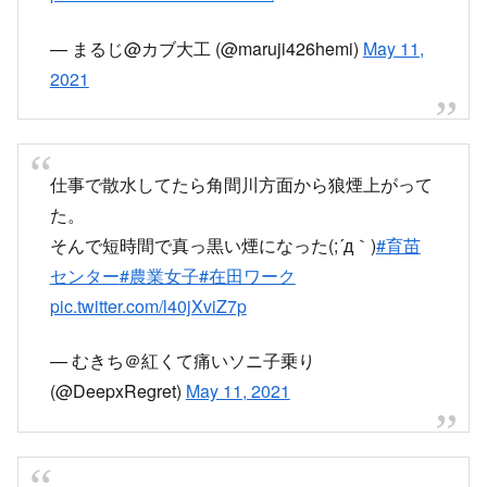
— まるじ@カブ大工 (@maruji426hemi)
May 11,
2021
仕事で散水してたら角間川方面から狼煙上がって
た。
そんで短時間で真っ黒い煙になった(;´д｀)
#育苗
センター
#農業女子
#在田ワーク
pic.twitter.com/l40jXviZ7p
— むきち＠紅くて痛いソニ子乗り
(@DeepxRegret)
May 11, 2021