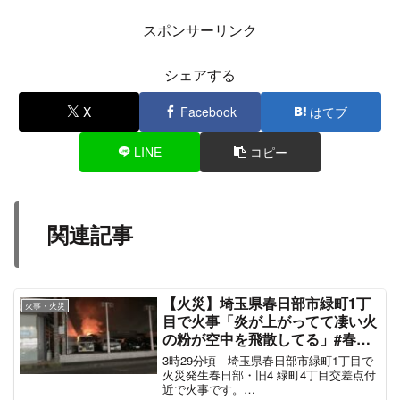
スポンサーリンク
シェアする
X
Facebook
はてブ
LINE
コピー
関連記事
【火災】埼玉県春日部市緑町1丁
火事・火災
目で火事「炎が上がってて凄い火
の粉が空中を飛散してる」#春日
部 9月28日
3時29分頃 埼玉県春日部市緑町1丁目で
火災発生春日部・旧4 緑町4丁目交差点付
近で火事です。