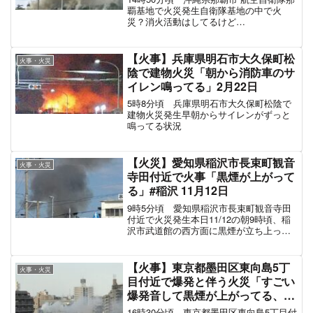
覇基地で火災発生自衛隊基地の中で火
災？消火活動はしてるけど
pic.twitter.com/AXLWy9C7tz— hiroaki
ikema (@cafedecampnou) March 27, ...
【火事】兵庫県明石市大久保町松
火事・火災
陰で建物火災「朝から消防車のサ
イレン鳴ってる」2月22日
5時8分頃 兵庫県明石市大久保町松陰で
建物火災発生早朝からサイレンがずっと
鳴ってる状況
【火災】愛知県稲沢市長束町観音
火事・火災
寺田付近で火事「黒煙が上がって
る」#稲沢 11月12日
9時5分頃 愛知県稲沢市長束町観音寺田
付近で火災発生本日11/12の朝9時頃、稲
沢市武道館の西方面に黒煙が立ち上って
いる様子が確認されました。どうやら住
宅火災が発生したようで、間もなく武道
館隣の消防署から消防車等が出動してい
【火事】東京都墨田区東向島5丁
火事・火災
きました。人的物...
目付近で爆発と伴う火災「すごい
爆発音して黒煙が上がってる、飛
び散るガラスで通行人が怪我」い
16時30分頃 東京都墨田区東向島5丁目付