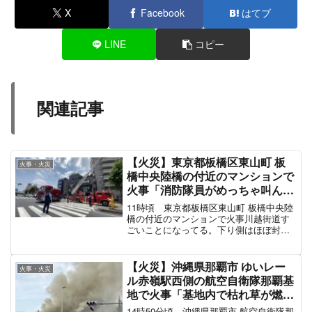
X
Facebook
はてブ
LINE
コピー
関連記事
【火災】東京都板橋区東山町 板
火事・火災
橋中央陸橋の付近のマンションで
火事「消防隊員がめっちゃ叫んで
た、川越街道ほぼ通行止め渋滞」
11時頃 東京都板橋区東山町 板橋中央陸
5月15日
橋の付近のマンションで火事川越街道す
ごいことになってる。下り側はほぼ封鎖
に近いなんか臭かったから家事かな？？
消防隊員がめっちゃ叫んでた#ときわ台
#火事 pic.twitter.com/gahbr0p...
【火災】沖縄県那覇市 ゆいレー
火事・火災
ル赤嶺駅西側の航空自衛隊那覇基
地で火事「基地内で枯れ草が燃え
てる」#那覇 3月27日
14時50分頃 沖縄県那覇市 航空自衛隊那