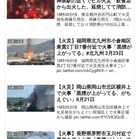
神泉駅の近くでビル火災「飲食店
から出火した、延焼してて消防車
が大量集結」4月29日
18時30分頃 東京都渋谷区円山町で火災
発生画像引用元：画像引用元：1階から白
煙、延焼しており消防車が10台以上集結
画像引用元：画像引用元：騒然としてい
る火災現場の様子渋谷でビル火災だっ
て。— れべおさん (@sysecond) April...
【火災】福岡県北九州市小倉南区
火事・火災
東貫2丁目7番付近で火事「黒煙が
上がってる」#北九州 2月23日
18時16分頃 福岡県北九州市小倉南区東
貫2丁目7番付近で火災発生火事すごい
pic.twitter.com/ickCygAVif— eri
(@ayxx_26) February 23, 2023 煙が上が
っている現地の様子小倉南区で火事...
【火災】岡山県岡山市北区横井上
火事・火災
で火事「黒煙が上がってる、がち
えぐい」6月21日
15時25分頃 岡山県岡山市北区横井上で
火災発生がちえぐい現場近くで火事足場
から撮影 pic.twitter.com/lf7CVK2GcB—
せらぴ！【Eros"】【あるぱっか】
(@cerapippi) June 21, 2021
【火事】長野県茅野市玉川付近で
火事・火災