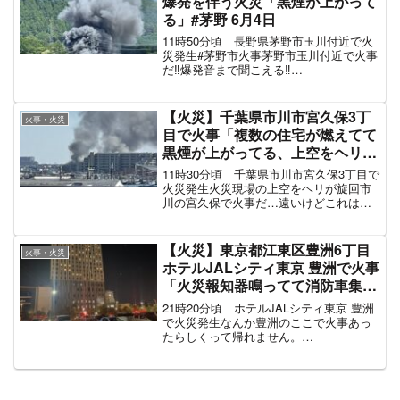
爆発を伴う火災「黒煙が上がって
る」#茅野 6月4日
11時50分頃 長野県茅野市玉川付近で火
災発生#茅野市火事茅野市玉川付近で火事
だ‼️爆発音まで聞こえる‼️
pic.twitter.com/TrhqC6aZHs— せこちゃん
69 (@sekopoko1970) June 4, 2022 黒...
【火災】千葉県市川市宮久保3丁
火事・火災
目で火事「複数の住宅が燃えてて
黒煙が上がってる、上空をヘリが
旋回」1月8日
11時30分頃 千葉県市川市宮久保3丁目で
火災発生火災現場の上空をヘリが旋回市
川の宮久保で火事だ…遠いけどこれは明
らかに火事だ…
pic.twitter.com/a7f2BpX0RF— ペネトレ
イト (@FRO_GRNGE2021) Jan...
【火災】東京都江東区豊洲6丁目
火事・火災
ホテルJALシティ東京 豊洲で火事
「火災報知器鳴ってて消防車集
結、宿泊客が避難」9月17日
21時20分頃 ホテルJALシティ東京 豊洲
で火災発生なんか豊洲のここで火事あっ
たらしくって帰れません。
pic.twitter.com/DllKziABdQ—
(@love_youshuka) September 17, 2023
宿泊客...