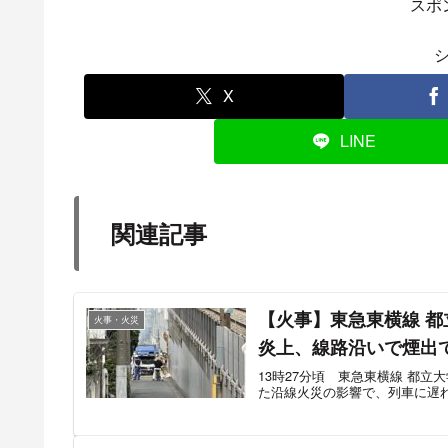
スポ
X
LINE
関連記事
【火事】東急東横線 
火事・火災
炎上、線路沿いで煙出て
13時27分頃 東急東横線 都
た沿線火災の影響で、列車に遅れ