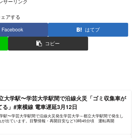
ンサーリンク
シェアする
Facebook
はてブ
コピー
都立大学駅〜学芸大学駅間で沿線火災「ゴミ収集車が
る」#東横線 電車遅延3月12日
立大学駅〜学芸大学駅間で沿線火災発生学芸大学～都立大学駅間で発生し
が出ています。目撃情報・再開目安など13時45分頃 運転再開