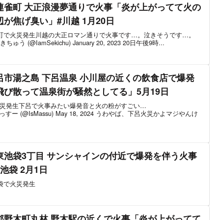
連雀町 大正浪漫夢通りで火事「炎が上がってて火の
が焦げ臭い」#川越 1月20日
雀町で火災発生川越の大正ロマン通りで火事です…。泣きそうです…。
 せきちゅう (@IamSekichu) January 20, 2023 20日午後9時...
市湯之島 下呂温泉 小川屋の近くの飲食店で爆発
び散って温泉街が騒然としてる」5月19日
火災発生下呂で火事みたい爆発音と火の粉がすごい…
1Ko— まっすー (@IsMassu) May 18, 2024 うわやば、下呂火災かよマジやんけ
東池袋3丁目 サンシャインの付近で爆発を伴う火事
池袋 2月1日
池袋で火災発生
郡野木町丸林 野木駅の近くで火事「炎が上がってて