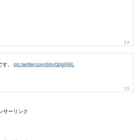
です。
pic.twitter.com/b5yQ0gjR8L
ンサーリンク