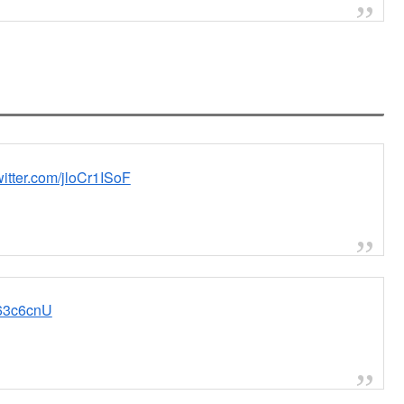
witter.com/jloCr1ISoF
T63c6cnU