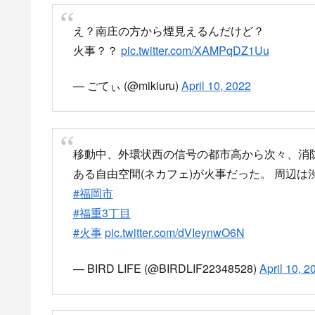
え？南庄の方から煙見えるんだけど？
火事？？
pic.twitter.com/XAMPqDZ1Uu
— ごてぃ (@mikiuru)
April 10, 2022
移動中、外環状西の信号の都市高から次々、消
ある自由空間(ネカフェ)が火事だった。 周辺
#福岡市
#福重3丁目
#火事
pic.twitter.com/dVIeynwO6N
— BIRD LIFE (@BIRDLIF22348528)
April 10, 2