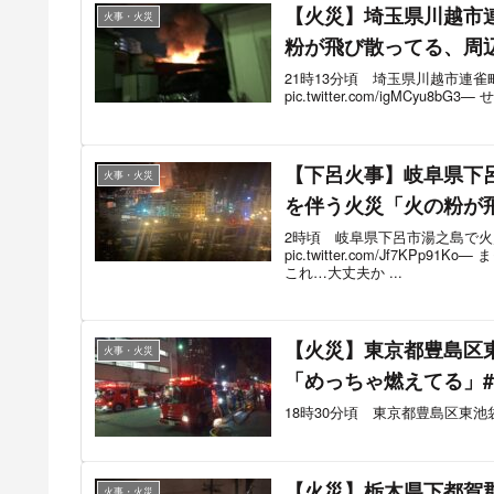
【火災】埼玉県川越市
火事・火災
粉が飛び散ってる、周辺
21時13分頃 埼玉県川越市連
pic.twitter.com/igMCyu8bG3—
【下呂火事】岐阜県下呂
火事・火災
を伴う火災「火の粉が飛
2時頃 岐阜県下呂市湯之島で
pic.twitter.com/Jf7KPp9
これ…大丈夫か ...
【火災】東京都豊島区
火事・火災
「めっちゃ燃えてる」#
18時30分頃 東京都豊島区東
【火災】栃木県下都賀
火事・火災