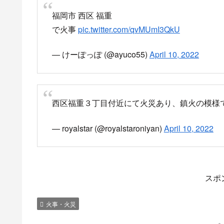
福岡市 西区 福重
で火事
pic.twitter.com/qvMUmI3QkU
— けーぽっぽ (@ayuco55)
April 10, 2022
西区福重３丁目付近にて火災あり、鎮火の模様
— royalstar (@royalstaroniyan)
April 10, 2022
スポ
火事・火災