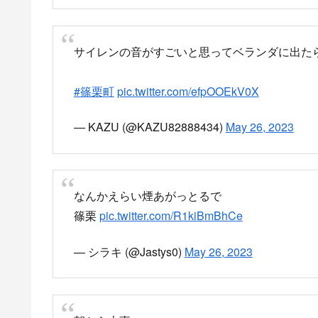
福岡県篠栗町若杉で26日午前9時30分ごろ、「建
消防によりますと、午前10時の時点で、消防車6台
ケガ人の情報はありません。 警察によりますと、
警察の調べに対し工場の関係者は「木くずを燃やし
話しているということです。
Yahoo!ニュース
Yahoo!ニュースは、
手が執筆する記事など多
news.yahoo.co.jp
黒煙が上がっている現地の様子