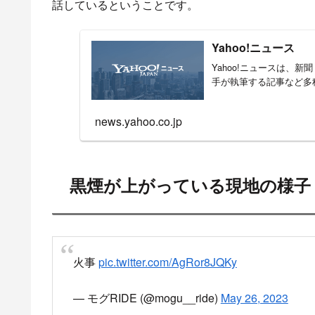
目
9時32分頃 福岡
黒煙が上がっている
9時32分頃 福岡県糟屋郡篠栗
篠栗町火事だーーー
pic.twitter.com/DGunCmXR
— マッサン (@masanori_gori)
May 26, 2023