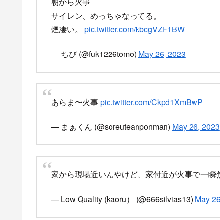
火事
pic.twitter.com/AgRor8JQKy
— モグRIDE (@mogu__ride)
May 26, 2023
サイレンの音がすごいと思ってベランダに出た
#篠栗町
pic.twitter.com/efpOOEkV0X
— KAZU (@KAZU82888434)
May 26, 2023
なんかえらい煙あがっとるで
篠栗
pic.twitter.com/R1kiBmBhCe