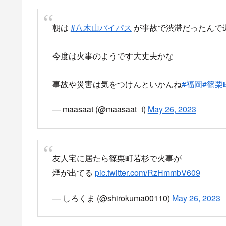
— シラキ (@Jastys0)
May 26, 2023
朝から火事
サイレン、めっちゃなってる。
煙凄い。
pic.twitter.com/kbcgVZF1BW
— ちび (@fuk1226tomo)
May 26, 2023
あらま〜火事
pic.twitter.com/Ckpd1XmBwP
— まぁくん (@soreuteanponman)
May 26, 2023