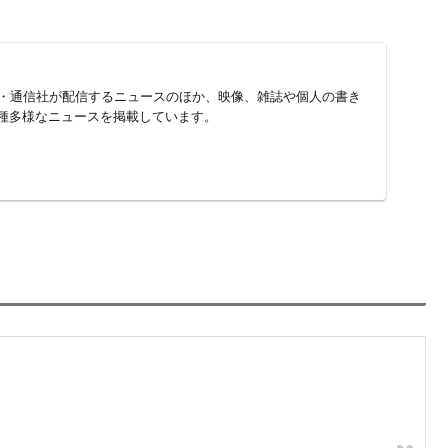
次
県糟屋郡篠栗町若杉で火災発生
現地の様子
町若杉で火災発生
39