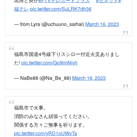
黒煙と炎が
#FTVテレポートプラス
#空ネット
#
福テレ
pic.twitter.com/SuLRK7dh36
— from Lyra (@uchuuno_saihai)
March 16, 2023
福島市国道4号線下りスシロー付近火災ありまし
た!
pic.twitter.com/Go9lmNivlj
— NaBe88 (@Na_Be_88)
March 16, 2023
福島市で火事。
消防のみなさん頑張ってください。
関係する方々ご無事を祈ります。
pic.twitter.com/yRD1oUWvTa