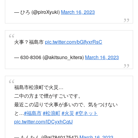
— ひろ (@piroXyuki)
March 16, 2023
火事？福島市
pic.twitter.com/bGIfyxrRsC
— 630-8306 (@akitsuno_kitera)
March 16, 2023
福島市松浪町で火災…
二中の方まで煙がすごいです。
最近この辺りで火事が多いので、気をつけない
と…
#福島市
#松浪町
#火災
#空ネット
pic.twitter.com/lDCyxhCqtJ
— もんたん (@ai784017547)
March 16, 2023