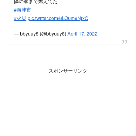
隣の家まで燃えてた
#海津市
#火災
pic.twitter.com/6LO0m9NjxO
— bbyuuy8 (@bbyuuy8)
April 17, 2022
スポンサーリンク