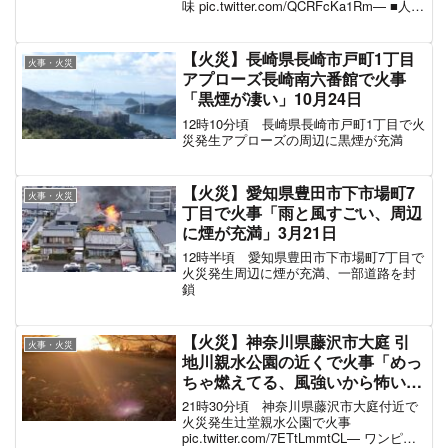
味 pic.twitter.com/QCRFcKa1Rm— ■人生
急行便■ (@D3A1val) August 10, 2021
【火災】長崎県長崎市戸町1丁目
火事・火災
アプローズ長崎南六番館で火事
「黒煙が凄い」10月24日
12時10分頃 長崎県長崎市戸町1丁目で火
災発生アプローズの周辺に黒煙が充満
【火災】愛知県豊田市下市場町7
火事・火災
丁目で火事「雨と風すごい、周辺
に煙が充満」3月21日
12時半頃 愛知県豊田市下市場町7丁目で
火災発生周辺に煙が充満、一部道路を封
鎖
【火災】神奈川県藤沢市大庭 引
火事・火災
地川親水公園の近くで火事「めっ
ちゃ燃えてる、風強いから怖い」
#藤沢 12月16日
21時30分頃 神奈川県藤沢市大庭付近で
火災発生辻堂親水公園で火事
pic.twitter.com/7ETtLmmtCL— ワンピの