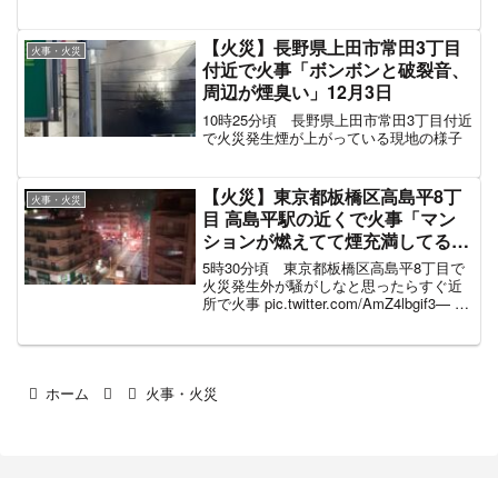
親子 (@yttttmo) December 16, 2023 火の
粉が飛び散ってるとの報告が相次ぐ火事
だ神...
【火災】長野県上田市常田3丁目
火事・火災
付近で火事「ボンボンと破裂音、
周辺が煙臭い」12月3日
10時25分頃 長野県上田市常田3丁目付近
で火災発生煙が上がっている現地の様子
【火災】東京都板橋区高島平8丁
火事・火災
目 高島平駅の近くで火事「マン
ションが燃えてて煙充満してる」
1月16日
5時30分頃 東京都板橋区高島平8丁目で
火災発生外が騒がしなと思ったらすぐ近
所で火事 pic.twitter.com/AmZ4lbgif3— ポ
ンコツ君 (@nonlogic_y) January 15, 2022
消防車が集結している現地...
ホーム
火事・火災