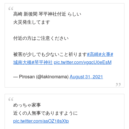
高崎 新後閑 琴平神社付近 らしい
火災発生してます
付近の方はご注意ください
被害が少しでも少ないこと祈ります
#高崎
#火事
#
城南大橋
#琴平神社
pic.twitter.com/vgqcU0eEsM
— Pirosan (@lakinomama)
August 31, 2021
めっちゃ家事
近くの人無事でありますように
pic.twitter.com/asOZ18sXtp