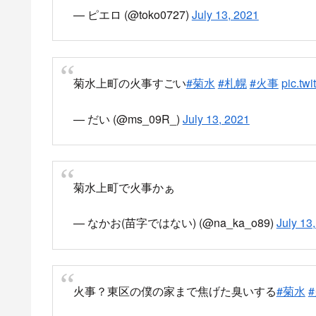
白石公園付近で火事
めっちゃ近所だし煙と臭い凄くて窓開けれない
— なかむら (@earthbound_g)
July 13, 2021
風向きで煙が家に入って臭い。
100m先で火災。
暑いから窓を開けたいけど煙がすごいから開けら
火の粉が飛んでこないことを祈りながらしばら
— kao (@kaorinnyo)
July 13, 2021