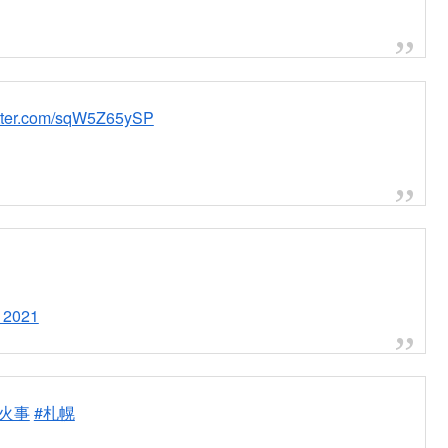
…わやだ…
pic.twitter.com/OpO1hhWetD
れなくて.…
く寝れないな.…
pic.twitter.com/Dbr74mjcu5