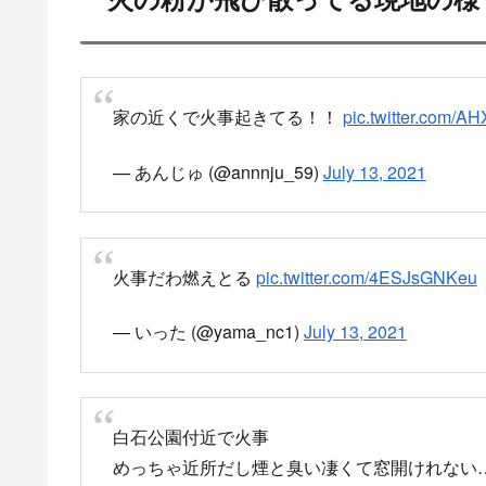
めっちゃ近くからサイレン聞こえてウルサイと
火の粉散ってて、煙いよ……。
pic.twitter.com
— すずか (@suzubp9a)
July 13, 2021
火事があったのは
札幌市白石区菊水上町1条4丁目の2階建ての共同住
13日午後10時30分ごろ、「建物が炎上している」と
消防に通報がありました。消防車など21台が出動し
消火にあたっていますが火の勢いが強く、
他の建物に延焼している恐れもあり、消火活動が続
Yahoo!ニュース
Yahoo!ニュースは、
手が執筆する記事など多