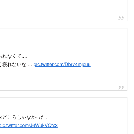
子
AHXQN9EM0e