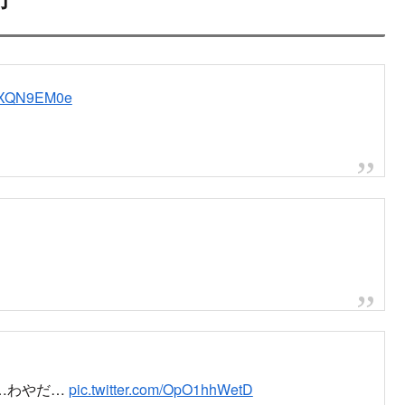
思ったら火事やんけ！！
/0xVvtmbmjF
宅です。
けらています。
新聞・通信社が配信するニュースのほか、映像、雑誌や個人の書き
種多様なニュースを掲載しています。