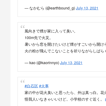
news.yahoo.co.jp
火の粉が飛び散ってる現地の様
家の近くで火事起きてる！！
pic.twitter.com/
— あんじゅ (@annnju_59)
July 13, 2021
火事だわ燃えとる
pic.twitter.com/4ESJsGNKeu
— いった (@yama_nc1)
July 13, 2021