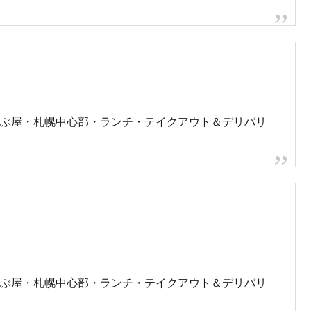
地の様子
区南2条西4丁目で火災発生
pic.twitter.com/TJgzDmrBtv
STRAYRUNNERS1)
November 4, 2021
子