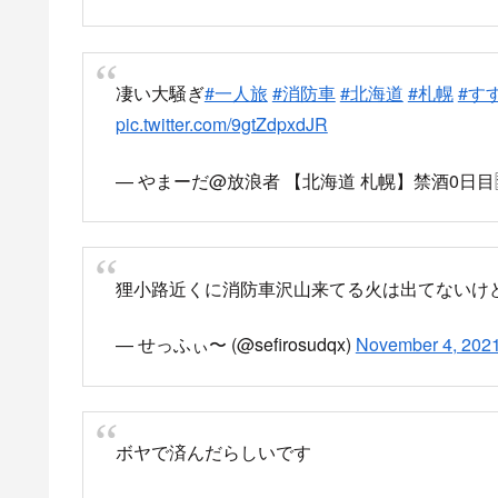
狸小路何があったんやろ？
pic.twitter.com/64P
— きぃ (@arahune0811)
November 4, 2021
2個横辺りのビルで火災かな？
消防車続々来てる
pic.twitter.com/1uhW2EFylD
— わいわい亭 狸小路店 ≪色々やるしゃぶし
ーOK≫ (@waiwaiteitanuki)
November 4, 2021
上の方みたい
ノースかな…