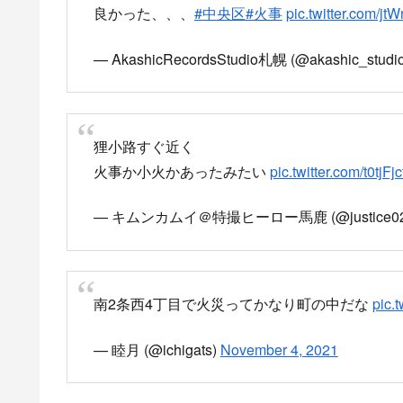
火は見えません
pic.twitter.com/raHanOhTto
— わいわい亭 狸小路店 ≪色々やるしゃぶし
ーOK≫ (@waiwaiteitanuki)
November 4, 2021
凄い大騒ぎ
#一人旅
#消防車
#北海道
#札幌
#す
pic.twitter.com/9gtZdpxdJR
— やまーだ@放浪者 【北海道 札幌】禁酒0日目🈲 (
狸小路近くに消防車沢山来てる火は出てないけ
— せっふぃ〜 (@sefirosudqx)
November 4, 202