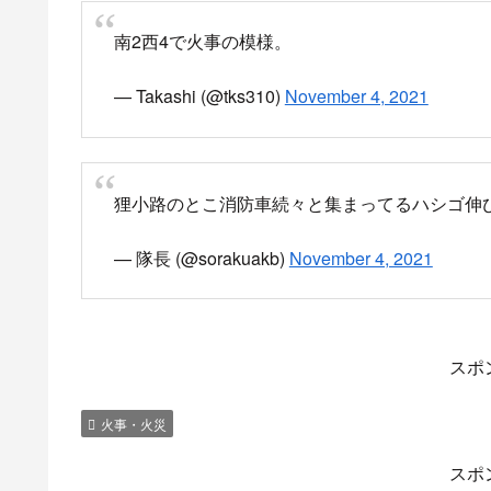
ボヤで済んだらしいです
良かった、、、
#中央区
#火事
pic.twitter.com/j
— AkashicRecordsStudio札幌 (@akashic_studi
狸小路すぐ近く
火事か小火かあったみたい
pic.twitter.com/t0tjFj
— キムンカムイ＠特撮ヒーロー馬鹿 (@justice02