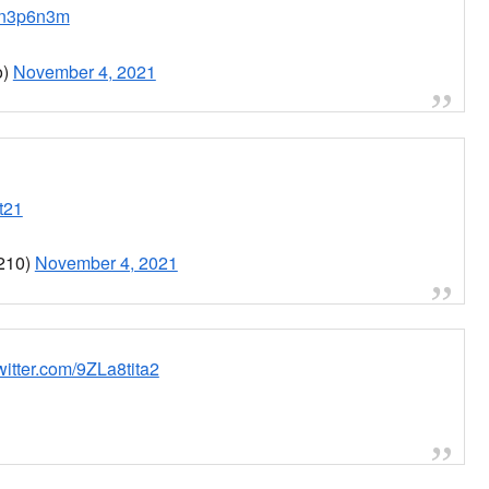
ゃぶ屋・札幌中心部・ランチ・テイクアウト＆デリバリ
すきの
#コロナに負けるな
#ブラリマスク旅
@Yamada0446)
November 4, 2021
どw
pic.twitter.com/dE5qQNwwaQ
1