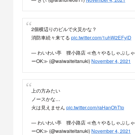
消防車が集結している現
14時20分頃 北海道札幌市中央
狸小路で火災？
救急隊員がストレッチャー出して走ってった。
— 真・屋根瓦三十郎@STRAYRUNNERS残党 (@
消防車が集結している現地の様