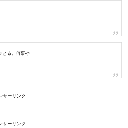
tWn3p6n3m
o)
November 4, 2021
ct21
10)
November 4, 2021