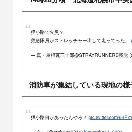
スポ
目
14時20分頃 北海道札