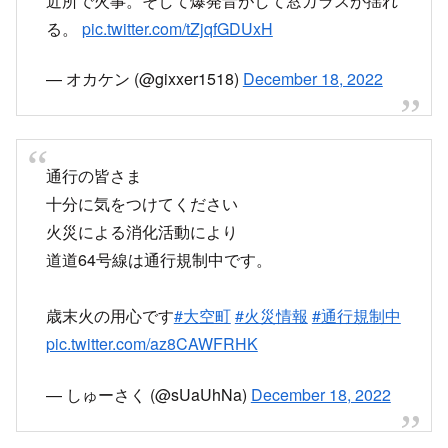
近所で火事。そして爆発音がして窓ガラスが揺れ
る。
pic.twitter.com/tZjqfGDUxH
— オカケン (@gixxer1518)
December 18, 2022
通行の皆さま
十分に気をつけてください
火災による消化活動により
道道64号線は通行規制中です。
歳末火の用心です
#大空町
#火災情報
#通行規制中
pic.twitter.com/az8CAWFRHK
— しゅーさく (@sUaUhNa)
December 18, 2022