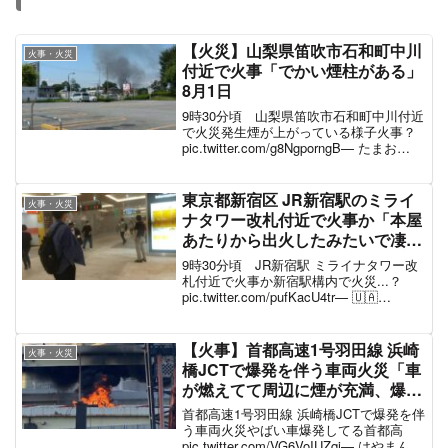
【火災】山梨県笛吹市石和町中川
火事・火災
付近で火事「でかい煙柱がある」
8月1日
9時30分頃 山梨県笛吹市石和町中川付近
で火災発生煙が上がっている様子火事？
pic.twitter.com/g8NgporngB— たまお
(@tamao3939) August 1, 2021 家の前ま
で消防車が！！！！ pic.twi...
東京都新宿区 JR新宿駅のミライ
火事・火災
ナタワー改札付近で火事か「本屋
あたりから出火したみたいで凄い
煙、火災報知器が鳴り響いてる」
9時30分頃 JR新宿駅 ミライナタワー改
6月7日
札付近で火事か新宿駅構内で火災...？
pic.twitter.com/pufKacU4tr— 🇺🇦
Golivetti (@mralchem) June 7, 2022 煙が
充満している現地の様子新...
【火事】首都高速1号羽田線 浜崎
火事・火災
橋JCTで爆発を伴う車両火災「車
が燃えてて周辺に煙が充満、爆発
音がして炎が上がってる」通行止
首都高速1号羽田線 浜崎橋JCTで爆発を伴
め事故渋滞 #首都高 11月29日
う車両火災やばい車爆発してる首都高
pic.twitter.com/VG6VoIUZqi— はやまん@