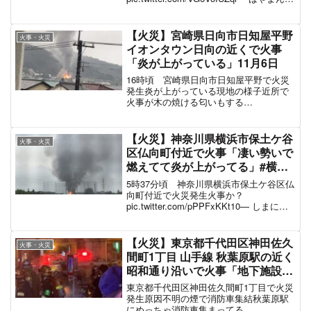
世界を旅する実業家 (@mitsuru0724)
November 29, 2024 浜崎橋JC...
【火災】宮崎県日向市日知屋平野
火事・火災
イオンタウン日向の近くで火事
「炎が上がっている」11月6日
16時頃 宮崎県日向市日知屋平野で火災
発生炎が上がっている現地の様子近所で
火事が木の焼ける匂いもする
pic.twitter.com/mTmXoGoS5q— あにえす
(@shin087792) November 6, 2021 ねぇ、
火事...
【火災】神奈川県横浜市保土ケ谷
火事・火災
区仏向町付近で火事「凄い勢いで
燃えてて炎が上がってる」#横浜
9月28日
5時37分頃 神奈川県横浜市保土ケ谷区仏
向町付近で火災発生火事か？
pic.twitter.com/pPPFxKKt10— しまにゃ
ん a.k.a TAKASHI OSHIMA / 大島 敬
(@takashioshima6) Septem...
【火災】東京都千代田区神田佐久
火事・火災
間町1丁目 山手線 秋葉原駅の近く
昭和通り沿いで火事「地下施設か
ら出火したみたいで路上が燃えて
東京都千代田区神田佐久間町1丁目で火災
る、周辺が一部停電」#akiba 7月
発生原因不明の煙で消防車集結秋葉原駅
にめっちゃ消防車集まってる