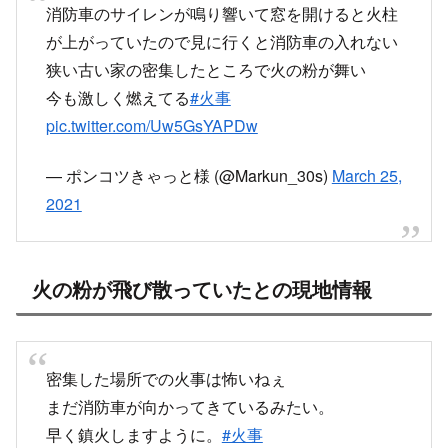
消防車のサイレンが鳴り響いて窓を開けると火柱
が上がっていたので見に行くと消防車の入れない
狭い古い家の密集したところで火の粉が舞い
今も激しく燃えてる
#火事
pic.twitter.com/Uw5GsYAPDw
— ポンコツきゃっと様 (@Markun_30s)
March 25,
2021
火の粉が飛び散っていたとの現地情報
密集した場所での火事は怖いねぇ
まだ消防車が向かってきているみたい。
早く鎮火しますように。
#火事