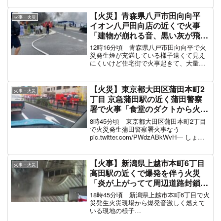
火災現場の周辺に煙が充満近所で火災...
【火災】青森県八戸市田向向平
火事・火災
イオン八戸田向店の近くで火事
「建物が崩れる音、黒い灰が飛ん
でる」周辺道路で通行止め8月11
12時16分頃 青森県八戸市田向向平で火
日
災発生煙が充満している様子遠くて見え
にくいけど住宅街で火事起きて、大量に
煙出とる。怖えな(;´д｀)
pic.twitter.com/TN0PXJvrdF— 秋人あき
と (@wolf_shimonta...
【火災】東京都大田区蒲田本町2
火事・火災
丁目 京急蒲田駅の近く蒲田警察
署で火事「食堂のダクトから火が
出て警察署内に煙が充満、環八は
8時45分頃 東京都大田区蒲田本町2丁目
車線規制で渋滞してる」#蒲田 12
で火災発生蒲田警察署火事なう
pic.twitter.com/PWdzABkWvH— しょう
月13日
蔵 (@5z6Fe8RqcfCzIeU) December 13,
2022 消防車が集結している現地の様子...
【火事】新潟県上越市本町6丁目
火事・火災
高田駅の近くで爆発を伴う火災
「炎が上がってて周辺道路封鎖」
#上越 2月20日
18時45分頃 新潟県上越市本町6丁目で火
災発生火災現場から爆発音激しく燃えて
いる現地の様子
pic.twitter.com/5QocUJVlt1— タッキー