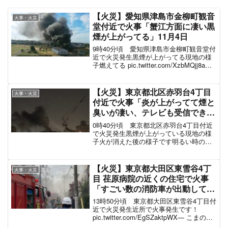
【火災】愛知県津島市金柳町観音
火事・火災
堂付近で火事「蟹江方面に凄い黒
煙が上がってる」11月4日
9時40分頃 愛知県津島市金柳町観音堂付
近で火災発生黒煙が上がってる現地の様
子燃えてる pic.twitter.com/XzbMQjj8aO
— hiwazy (@hiwazy) November 4, 2021
か火事やな pic.twit...
【火災】東京都北区赤羽台4丁目
火事・火災
付近で火事「炎が上がってて煙と
臭いが凄い、テレビも受信できな
くなってる」#赤羽 5月18日
0時40分頃 東京都北区赤羽台4丁目付近
で火災発生黒煙が上がっている現地の様
子火が消えた後の様子です明るい時の様
子も後で確認する予定
pic.twitter.com/aPjWfwAgoh— ☆しぃら
☆ (@Cyla_Wstar) May 1...
【火災】東京都大田区東雪谷4丁
火事・火災
目 荏原病院の近くの住宅で火事
「すごい数の消防車が出動して
る、上空をヘリが旋回」11月12
13時50分頃 東京都大田区東雪谷4丁目付
日
近で火災発生近所で火事発生です！
pic.twitter.com/EgSZaktpWX— こまのぶ
さん (@komanobu) November 12, 2021