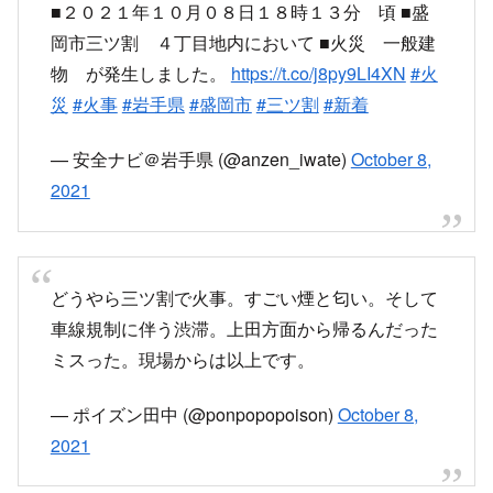
■２０２１年１０月０８日１８時１３分 頃 ■盛
岡市三ツ割 ４丁目地内において ■火災 一般建
物 が発生しました。
https://t.co/j8py9LI4XN
#火
災
#火事
#岩手県
#盛岡市
#三ツ割
#新着
— 安全ナビ＠岩手県 (@anzen_iwate)
October 8,
2021
どうやら三ツ割で火事。すごい煙と匂い。そして
車線規制に伴う渋滞。上田方面から帰るんだった
ミスった。現場からは以上です。
— ポイズン田中 (@ponpopopoison)
October 8,
2021