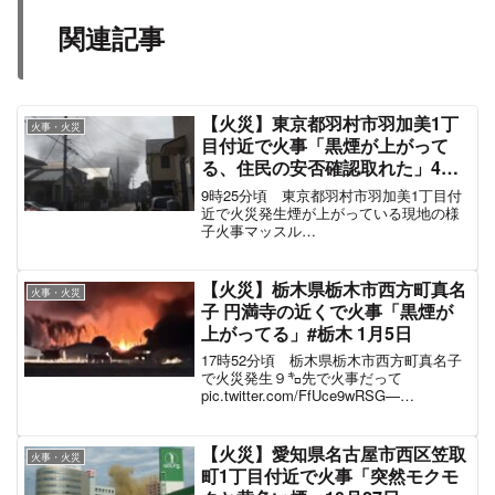
関連記事
【火災】東京都羽村市羽加美1丁
火事・火災
目付近で火事「黒煙が上がって
る、住民の安否確認取れた」4月2
日
9時25分頃 東京都羽村市羽加美1丁目付
近で火災発生煙が上がっている現地の様
子火事マッスル
pic.twitter.com/5F3ogzfroD— 鬼ちゃんの
耳たぶ (@nptpf458) April 2, 2022
【火災】栃木県栃木市西方町真名
火事・火災
子 円満寺の近くで火事「黒煙が
上がってる」#栃木 1月5日
17時52分頃 栃木県栃木市西方町真名子
で火災発生９㌔先で火事だって
pic.twitter.com/FfUce9wRSG—
PlasmaSystem@充電中
(@plasmasystem94) January 5, 2023 黒
煙が上がっ...
【火災】愛知県名古屋市西区笠取
火事・火災
町1丁目付近で火事「突然モクモ