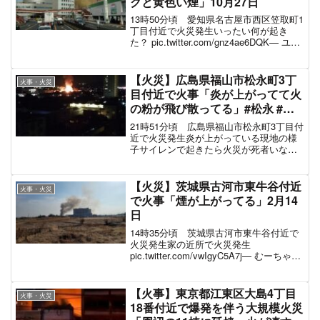
クと黄色い煙」10月27日
13時50分頃 愛知県名古屋市西区笠取町1
丁目付近で火災発生いったい何が起き
た？ pic.twitter.com/gnz4ae6DQK— ユキ
パ (@yukipa0302) October 27, 2021
【火災】広島県福山市松永町3丁
火事・火災
目付近で火事「炎が上がってて火
の粉が飛び散ってる」#松永 #福
山 12月3日
21時51分頃 広島県福山市松永町3丁目付
近で火災発生炎が上がっている現地の様
子サイレンで起きたら火災が死者いなけ
ればいいが pic.twitter.com/w2a7ueRV70
— えぷ JO4KEF (@ryo307656)
Decemb...
【火災】茨城県古河市東牛谷付近
火事・火災
で火事「煙が上がってる」2月14
日
14時35分頃 茨城県古河市東牛谷付近で
火災発生家の近所で火災発生
pic.twitter.com/vwIgyC5A7j— むーちゃん
(@HLwkcBWQDFg2TBh) February 14,
2022 煙が上がっている現地の様子
【火事】東京都江東区大島4丁目
火事・火災
18番付近で爆発を伴う大規模火災