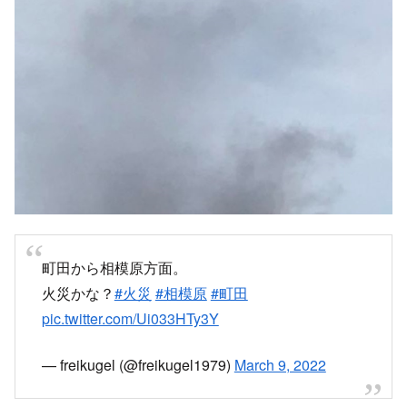
煙が上がっている現地の様子
8時40分頃 神奈川県座間市相模が丘3丁目
付近で火災発生
小田急相模原
相模が丘の辺りで火事です。
負傷などでない事を祈ります。
pic.twitter.com/0qWKihcr97
— リプラス整骨院‗小田急相模原(おださが)
(@replus_s)
March 9, 2022