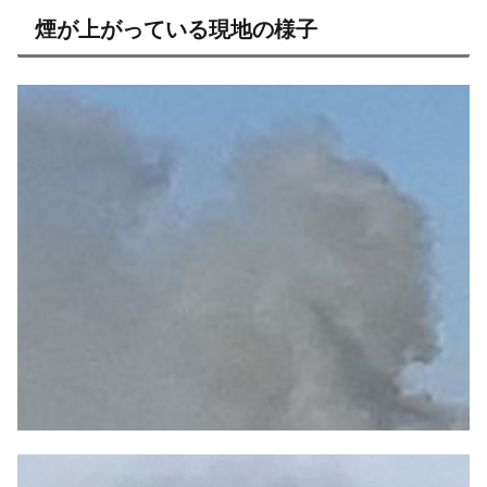
目次
8時40分頃 神奈川県座間市相模が丘3丁目付近で火災発
生