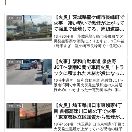
町田から相模原方面。
火災かな？
#火災
#相模原
#町田
pic.twitter.com/Ui033HTy3Y
— freikugel (@freikugel1979)
March 9, 2022