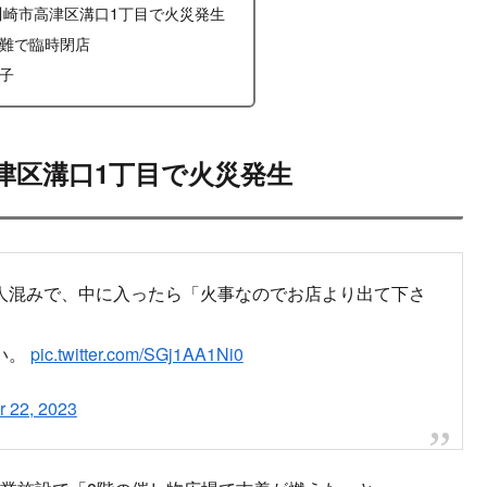
県川崎市高津区溝口1丁目で火災発生
難で臨時閉店
子
高津区溝口1丁目で火災発生
人混みで、中に入ったら「火事なのでお店より出て下さ
い。
pic.twitter.com/SGj1AA1Ni0
 22, 2023