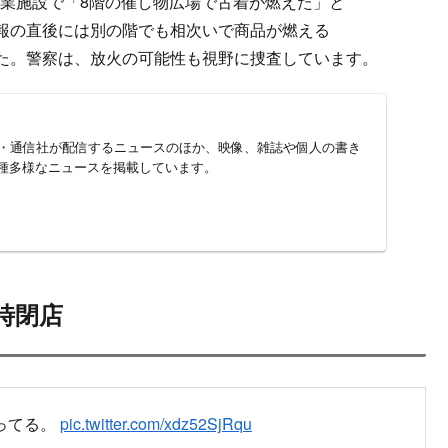
商業施設で「8階の催し物広場で古着が燃えた」と
報の直後には別の階でも相次いで商品が燃える
た。警察は、放火の可能性も視野に捜査しています。
新聞・通信社が配信するニュースのほか、映像、雑誌や個人の書き
種多様なニュースを掲載しています。
時閉店
ってる。
pic.twitter.com/xdz52SjRqu