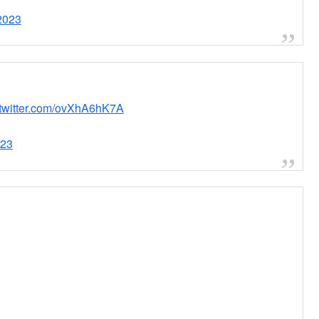
2023
.twitter.com/ovXhA6hK7A
023