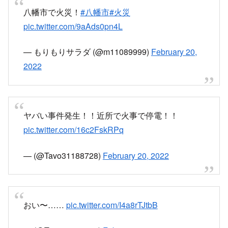
橋本燃えた…
#火災
#橋本
pic.twitter.com/UNNgYqMpWn
— saho@sn (@saho_satomi)
February 20, 2022
八幡市橋本で火事
消防車たくさん来てる。
ケガ人ないことを祈ります。
pic.twitter.com/MdclLW5j6u
— えすあーるふたパ (@sr_futapa)
February 20,
2022