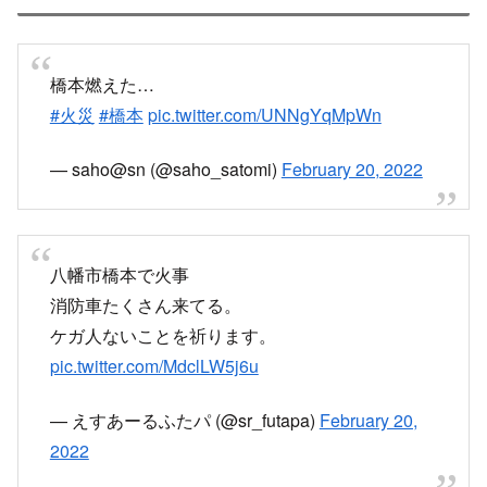
20日午後10時10分ごろ、
八幡市橋本平野山の民家から出火、近隣の建物にも延焼し
ている。
八幡署によると、住人の高齢女性と連絡が取れていないと
いう。
Yahoo!ニュース
Yahoo!ニュースは、新聞・通信社が配信するニュースのほ
か、映像、雑誌や個人の書き手が執筆する記事など多種多
様なニュースを掲載しています。
news.yahoo.co.jp
火災の影響で電線が切れて一部停電
本当に寝る前には、必ず火元だけは
確認しましょう！！
pic.twitter.com/3mK9qXldQB