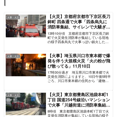
— (@Tavo31188728)
February 20, 2022
何回も停電するやん思ったら
近所燃えとるやんけ
— くにまき (@szXo7vLN2nsSGcE)
February 20,
2022
え、火事で電線切れたらしくて停電なった。
これ何時間後に復旧するんやろ、凍え死ぬ。
— ぺち (@pepepechi1)
February 20, 2022