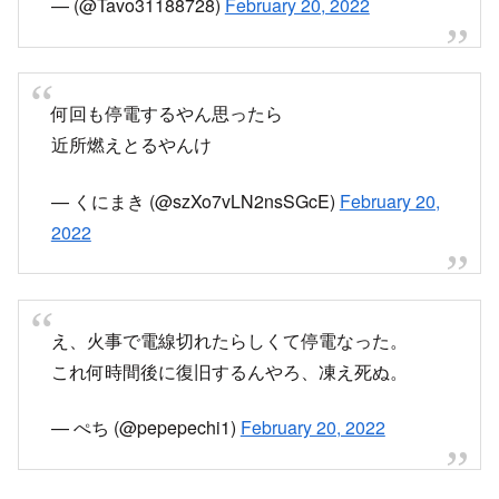
いきなり停電で真っ暗に！数分で回復したけど。
と思ったら近くで火事だ！
八幡市橋本駅前
pic.twitter.com/4pcxlYGMmb
— ツミ (@kakapo13)
February 20, 2022
八幡で火事だ〜 家がめちゃくちゃ燃えてたな
pic.twitter.com/NtW3825BDS
— カナデッチマン (@DJ_KANADE_)
February
20, 2022