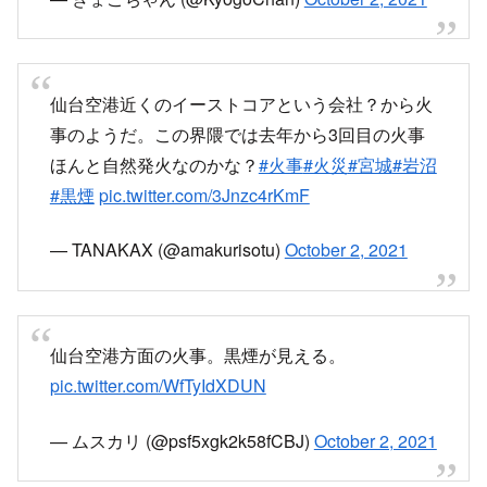
— msaito7 (@msaito777)
October 2, 2021
火事
#岩沼市
pic.twitter.com/RBBmD9Urua
— きょごちゃん (@KyogoChan)
October 2, 2021
仙台空港近くのイーストコアという会社？から火
事のようだ。この界隈では去年から3回目の火事
ほんと自然発火なのかな？
#火事
#火災
#宮城
#岩沼
#黒煙
pic.twitter.com/3Jnzc4rKmF
— TANAKAX (@amakurisotu)
October 2, 2021