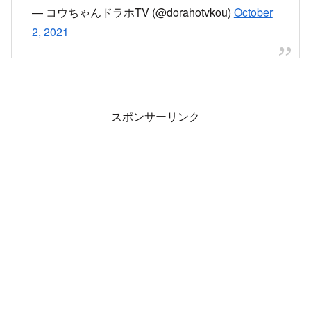
火事だった
pic.twitter.com/l7TGQhlUfw
— しゃーる＠hoopに (@UfDiINlXz5LARnG)
October 3, 2021
（株）イーストコアさんからの出火みたいです！
すぐ仙台空港だから心配だ！
#仙台空港
#イース
トコア
#火事
pic.twitter.com/sCZuE3SEYd
— コウちゃんドラホTV (@dorahotvkou)
October
2, 2021