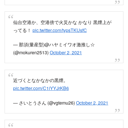
火事？
pic.twitter.com/7eATlrU3xc
— 木戸 (@hayato_52339655)
October 2, 2021
絶対火事だよ
pic.twitter.com/VwWhURJyll
— ☆エミ☆ (@jyosika412)
October 2, 2021
仙台空港か、空港傍で火災かな かなり 黒煙上が
ってる！
pic.twitter.com/typsTKUsfC
— 那須(量産型)@ハヤミイワオ激推し☆
(@mokuren2513)
October 2, 2021