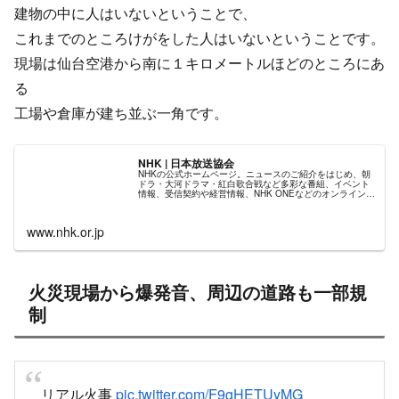
建物の中に人はいないということで、
これまでのところけがをした人はいないということです。
現場は仙台空港から南に１キロメートルほどのところにあ
る
工場や倉庫が建ち並ぶ一角です。
NHK | 日本放送協会
NHKの公式ホームページ。ニュースのご紹介をはじめ、朝
ドラ・大河ドラマ・紅白歌合戦など多彩な番組、イベント
情報、受信契約や経営情報、NHK ONEなどのオンラインサ
ービスもご案内します。
www.nhk.or.jp
火災現場から爆発音、周辺の道路も一部規
制