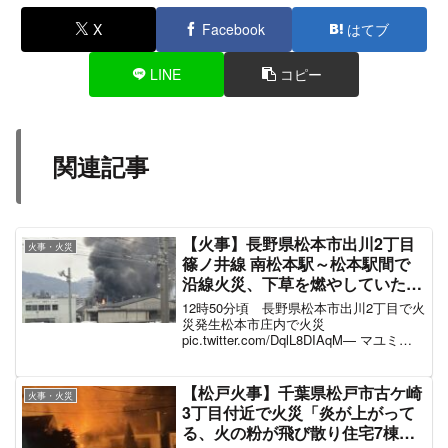
X
Facebook
はてブ
LINE
コピー
関連記事
【火事】長野県松本市出川2丁目
火事・火災
篠ノ井線 南松本駅～松本駅間で
沿線火災、下草を燃やしていた火
が建物に燃え移り「線路沿いで黒
12時50分頃 長野県松本市出川2丁目で火
煙が上がってて周辺道路が渋滞、
災発生松本市庄内で火災
pic.twitter.com/DqlL8DIAqM— マユミ
白線流しのロケ地で長瀬くんが働
(@KurosanKuroneko) March 15, 2025 12
いてた工場」運転見合わせ電車遅
時50分頃松本市出川の線路沿い付近で
延3月15日
火...
【松戸火事】千葉県松戸市古ケ崎
火事・火災
3丁目付近で火災「炎が上がって
る、火の粉が飛び散り住宅7棟に