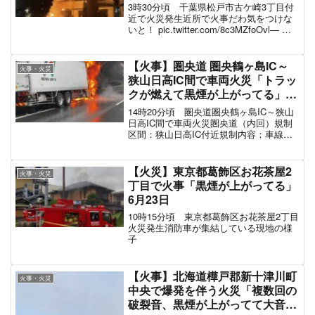
延焼」3人病院搬送1人死亡 #松戸
3時30分頃 千葉県松戸市古ケ崎3丁目付
11月28日
近で火災発生近所で火事だわ気をつけな
いと！ pic.twitter.com/8c3MZfoOvl— に
あ (@cat_near) November 27, 2022 火災
近すぎてやばい pic.twi...
【火事】圏央道 圏央鶴ヶ島IC～
火事・火災
狭山日高IC間で車両火災「トラッ
クが燃えて黒煙が上がってる」車
線規制で渋滞10月6日
14時20分頃 圏央道圏央鶴ヶ島IC～狭山
日高IC間で車両火災圏央道（内回）規制
区間：狭山日高IC付近規制内容：車線規
制原因：火災車両火災で周辺に煙が充満
圏央道 狭山日高付近で火事
pic.twitter.com/3hAdscztpf— r...
【火災】東京都葛飾区お花茶屋2
火事・火災
丁目で火事「黒煙が上がってる」
6月23日
10時15分頃 東京都葛飾区お花茶屋2丁目
火災発生消防車が集結している現地の様
子
【火事】北海道樺戸郡新十津川町
火事・火災
中央で爆発を伴う火災「複数回の
破裂音、黒煙が上がってて大音量