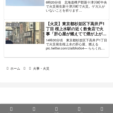
のサイレン鳴ってる」#新十津川
6時20分頃 北海道樺戸郡新十津川町中央
4月2日
で火災発生新十津川町で火災。ゲガ人が
いないことを祈ります
pic.twitter.com/42DUxusx4e— 熊笹アフ
タヌーン (@oden_0522) April 1, 2022 午
前６時すぎ、...
【火災】東京都杉並区下高井戸1
火事・火災
丁目 桜上水駅の近く飲食店で火
事「肝心屋が燃えてて煙が上がっ
てる」3月4日
14時30分頃 東京都杉並区下高井戸1丁目
で火災発生桜上水の肝心屋、燃える
pic.twitter.com/ziaIbho0o4— ららくれバ
クシンオ(@SolaAugustus) March 4, 2023
煙が上がっている現地の様子結構...
ホーム
火事・火災
まとめ部
© 2020 まとめ部.