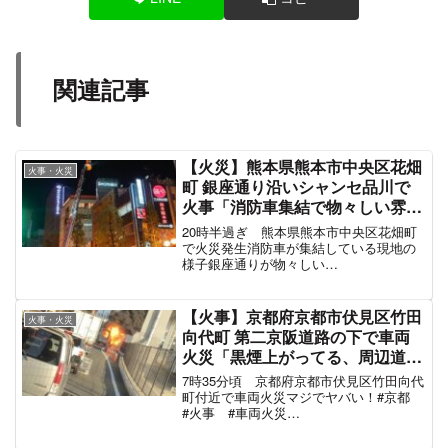
関連記事
【火災】熊本県熊本市中央区花畑
火事・火災
町 銀座通り沿いシャンセ品川で
火事「消防車集結で物々しい雰囲
気」10月27日
20時半過ぎ 熊本県熊本市中央区花畑町
で火災発生消防車が集結している現地の
様子銀座通りが物々しい
pic.twitter.com/hAzCNdFROI— 赤馬6
(@akauma096) October 27, 2021 何かヤ
バそう、、、...
【火事】京都府京都市伏見区竹田
火事・火災
向代町 第二京阪道路の下で車両
火災「黒煙上がってる、周辺道路
が交通規制で渋滞」#京都 11月15
7時35分頃 京都府京都市伏見区竹田向代
日
町付近で車両火災マジでヤバい！#京都
#火事 #車両火災
pic.twitter.com/WHH9zAnNyz— Urban
Taxi Kyoto (@urbanpremium1) November