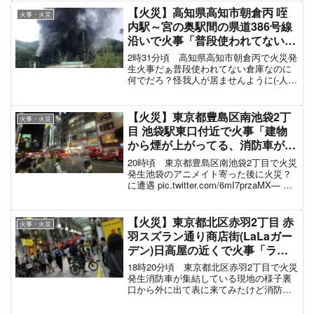
...
【火災】高知県高知市朝倉丙 咥
火事・火災
内駅～宮の奥駅間の県道386号線
沿いで火事「普段使われてない倉
庫から黒煙上がってる、一部通行
2時31分頃 高知県高知市朝倉丙で火災発
止めで周辺道路が渋滞」6月19日
生火事だぁ普段使われてない倉庫なのに
何でだろ？怪我人が居ませんように(-人-)
pic.twitter.com/SYIKudrGxt— つきぞら
(@tukizora_ke_) June 18, 20...
【火災】東京都豊島区南池袋2丁
火事・火災
目 池袋駅東口付近で火事「建物
から煙が上がってる、消防車が集
結」8月15日
20時頃 東京都豊島区南池袋2丁目で火災
発生池袋のアニメイト寄った後に火災？
に遭遇 pic.twitter.com/6mI7przaMX— お
てまさん♂(ヲタ活専用垢)
(@otemasn1969) August 15, 2022 消防車
が...
【火災】東京都北区赤羽2丁目 赤
火事・火災
羽スズラン通り商店街(LaLaガー
デン)日高屋の近くで火事「ララ
ガーデン煙やばい」#赤羽 6月12
18時20分頃 東京都北区赤羽2丁目で火災
日
発生消防車が集結している現地の様子裏
口から外に出て表に来てみたけど消防車
が何台もいるわ
pic.twitter.com/O8I4N0OW4R—