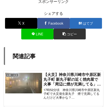
やべっ！！火事だ
pic.twitter.com/j6Wc0Cz3PM
— Oちゃん (@O36312170)
May 24, 2023
出勤中に発見 生駒市民、慌てず、騒がず、気をつ
けてください
#生駒市
pic.twitter.com/0nN7sgKkza
— ALF (@Alfredext)
May 24, 2023
生駒市東松ヶ丘の火事、6時25分頃一時の火の勢
いより鎮火し始めたと消防の方より