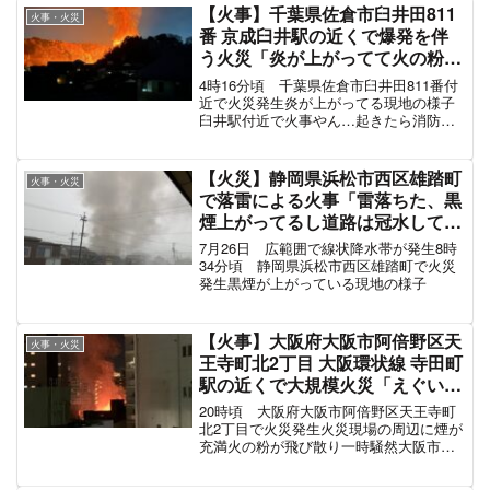
40分現在も煙があがり周りはけむり生駒山全体白
くすごいです。
煙たくなって視界がぼやけてますが気をつけてい
ってらしてください
#生駒市
#火事
pic.twitter.com/QpQKi0bU0c
— 辰巳 りょうこ (@lhjNyr90jses4nE)
May 24,
2023
スポンサーリンク