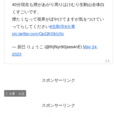
生駒市東松ヶ丘家事です。
火柱 木に燃え移りました
手前の家の方々
周りの方避難できたら生命第一で対応してくださ
い
#生駒市
#東松ヶ丘
#火事
pic.twitter.com/Gj1YxDv3HJ
— 辰巳 りょうこ (@lhjNyr90jses4nE)
May 24,
2023
朝からめっちゃ火事
pic.twitter.com/qhn3igXPSP
— 草野さん (@kusano_san)
May 24, 2023