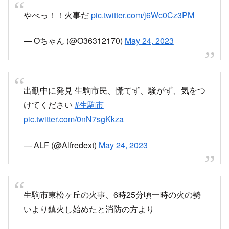
おはようございます！
生駒市東松ヶ丘で５時45分家事発生。黒い煙、火
柱、消防、警察駆けつけて対応中
煙おさまらずひどくなってます
生命無事を願います！
周りの方々もけむり、火の行方きになりますが安
全第一でお願いします
pic.twitter.com/d93B9lBzQ9
— 辰巳 りょうこ (@lhjNyr90jses4nE)
May 24,
2023
炎が上がっている現地の様子