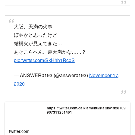
pic.twitter.com/SkHhh1RcoS
— ANSWER0193 (@answer0193)
November 17,
2020
https://twitter.com/daikiameku/status/1328709
907311251461
twitter.com
うわっ、天満の駅前火事やん！！
帰られん、、
pic.twitter.com/mftV2O3bTQ
— kako ♡（╹◡╹）♡ (@kako244miracle)