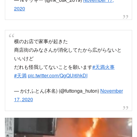
横のお店で家事が起きた
商店街のみなさんが消化してたから広がらないと
いいけど
だれも怪我してないことを願います
#天満火事
#天満
pic.twitter.com/QgQUi6hkDI
— かけふとん(本名) (@futtonga_huton)
November
17, 2020