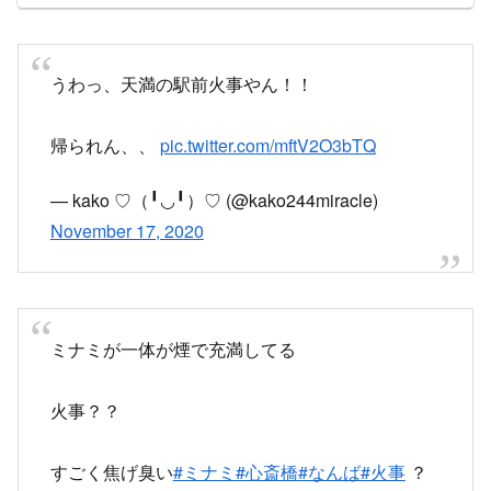
November 17, 2020
ミナミが一体が煙で充満してる
火事？？
すごく焦げ臭い
#ミナミ
#心斎橋
#なんば
#火事
？
pic.twitter.com/LS6cpnIucL
— それいけ！モンキーライダー (@gorilla1105)
November 17, 2020
天満火事ですか？めちゃくちゃ消防車の音と焦げ