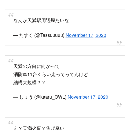
結構大規模？？
— しょう (@kaaru_OWL)
November 17, 2020
え？天満火事？焦げ臭い
— Johnnie (@f1_Johnnie)
November 17, 2020
https://twitter.com/kamisama_ch/status/13287
14949628096513
twitter.com