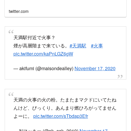
twitter.com
天満駅付近で火事？
煙が高層階まで来ている。
#天満駅
#火事
pic.twitter.com/kaPnLGZ6gW
— akifumi (@maisondealley)
November 17, 2020
天満の火事の火の粉。たまたまマクドにいてたね
んけど、びっくり。あんまり燃ひろがってません
よーに。
pic.twitter.com/sTbdap3Efr
— Nマッキー (@nk_osk_2019)
November 17,
2020