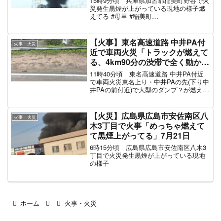
15時9分頃 兵庫県加古郡稲美町野谷で火
災発生黒煙が上がっている現地の様子燃
えてる #母里 #稲美町
pic.twitter.com/K3XMTPz2oh— tonari
(@dokyoiyada) October 20, 2022 ただ
い...
【火事】東名高速道路 中井PA付
火事・火災
近で車両火災「トラックが燃えて
る、4km90分の渋滞で全く動かな
い」車線規制で渋滞 #東名 4月16
11時40分頃 東名高速道路 中井PA付近
日
で車両火災東名上り・中井PAの先(下り中
井PAの前付近)で大型のダンプ？が燃えて
た通行止めになりそうな感じ
pic.twitter.com/FhSrjbKtHO— ケン爺
(@000514Kenji...
【火災】広島県広島市安佐南区八
火事・火災
木3丁目で火事「めっちゃ燃えて
て黒煙上がってる」7月21日
6時15分頃 広島県広島市安佐南区八木3
丁目で火災発生黒煙が上がっている現地
の様子
ホーム
火事・火災