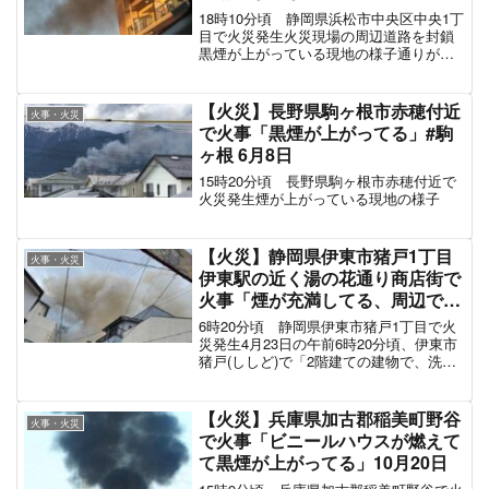
封鎖」#浜松 7月4日
18時10分頃 静岡県浜松市中央区中央1丁
目で火災発生火災現場の周辺道路を封鎖
黒煙が上がっている現地の様子通りがか
ったマンションの一室ががっつり火事で
燃えてた…５階くらい？？のベランダか
らすごい炎が上がってた。道路は消防車
【火災】長野県駒ヶ根市赤穂付近
火事・火災
だらけに。 pic...
で火事「黒煙が上がってる」#駒
ヶ根 6月8日
15時20分頃 長野県駒ヶ根市赤穂付近で
火災発生煙が上がっている現地の様子
【火災】静岡県伊東市猪戸1丁目
火事・火災
伊東駅の近く湯の花通り商店街で
火事「煙が充満してる、周辺で交
通規制」#静岡 4月23日
6時20分頃 静岡県伊東市猪戸1丁目で火
災発生4月23日の午前6時20分頃、伊東市
猪戸(ししど)で「2階建ての建物で、洗面
台の天井から火が出ている」などと火元
の家に住む人から消防に通報がありまし
た。警察や消防によりますと、けが人や
【火災】兵庫県加古郡稲美町野谷
火事・火災
逃げ遅れは...
で火事「ビニールハウスが燃えて
て黒煙が上がってる」10月20日