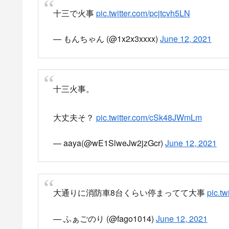
十三で火事
pic.twitter.com/pcjtcvh5LN
— もんちゃん (@1x2x3xxxx)
June 12, 2021
十三火事。
大丈夫そ？
pic.twitter.com/cSk48JWmLm
— aaya(@wE1SlweJw2jzGcr)
June 12, 2021
大通りに消防車8台くらい停まってて大事
pic.t
— ふぁごのり (@fago1014)
June 12, 2021