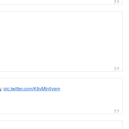
な
pic.twitter.com/K8vMtn5yem