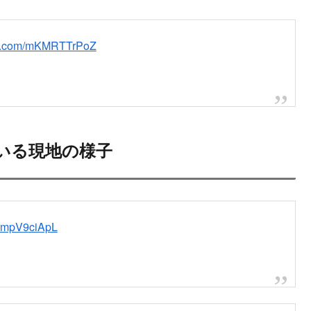
ter.com/mKMRTTrPoZ
いる現地の様子
/QmpV9ciApL