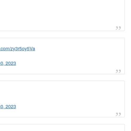
er.com/zy3r5oy5Va
30, 2023
30, 2023