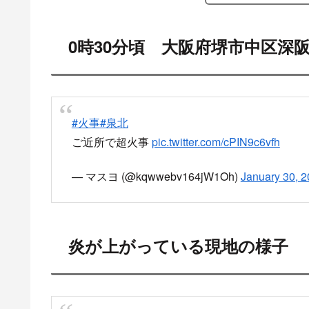
0時30分頃 大阪府堺市中区深
#火事
#泉北
ご近所で超火事
pic.twitter.com/cPIN9c6vfh
— マスヨ (@kqwwebv164jW1Oh)
January 30, 
炎が上がっている現地の様子