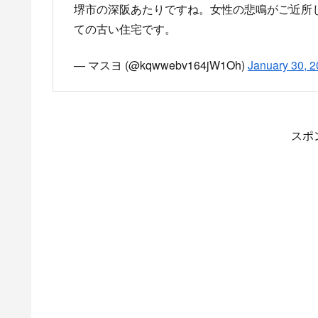
堺市の深阪あたりですね。女性の悲鳴がご近所
ての古い住宅です。
— マスヨ (@kqwwebv164jW1Oh)
January 30, 
スポ