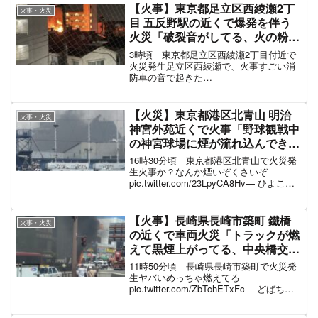
(@junsan045) Ma...
【火事】東京都足立区西綾瀬2丁
火事・火災
目 五反野駅の近くで爆発を伴う
火災「破裂音がしてる、火の粉が
飛び散っててヤバイ」6月3日
3時頃 東京都足立区西綾瀬2丁目付近で
火災発生足立区西綾瀬で、火事すごい消
防車の音で起きた
pic.twitter.com/hCra1nIVuJ— こゆみ
(@koyumi59) June 2, 2022 消防によりま
すと、この火事で、店舗...
【火災】東京都港区北青山 明治
火事・火災
神宮外苑近くで火事「野球観戦中
の神宮球場に煙が流れ込んできて
焦げ臭い」「青山通りに消防車集
16時30分頃 東京都港区北青山で火災発
結、外苑前駅周辺が一部通行止め
生火事か？なんか煙いぞくさいぞ
pic.twitter.com/23LpyCA8Hv— ひよこ
で渋滞」6月7日
(@hiyohana10) June 7, 2025 警視庁と東
京消防庁によりますと、きょう（7日）午
後...
【火事】長崎県長崎市築町 鐵橋
火事・火災
の近くで車両火災「トラックが燃
えて黒煙上がってる、中央橋交差
点あたりで交通規制」#長崎 9月
11時50分頃 長崎県長崎市築町で火災発
13日
生ヤバいめっちゃ燃えてる
pic.twitter.com/ZbTchETxFc— どばちゃ
ん (@turmpet_naoki) September 13, 2022
トラックが燃えて黒煙が上がっている...