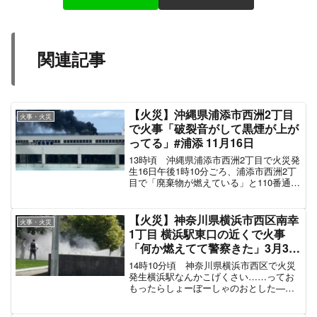
関連記事
【火災】沖縄県浦添市西洲2丁目
火事・火災
で火事「破裂音がして黒煙が上が
ってる」#浦添 11月16日
13時頃 沖縄県浦添市西洲2丁目で火災発
生16日午後1時10分ごろ、浦添市西洲2丁
目で「廃棄物が燃えている」と110番通報
があった。浦添市消防本部や浦添署など
によると、廃棄物が燃えているという。
少なくとも消防車両5台以上が出動し、午
【火災】神奈川県横浜市西区南幸
火事・火災
後1時5...
1丁目 横浜駅東口の近くで火事
「何か燃えてて警察きた」3月31
日
14時10分頃 神奈川県横浜市西区で火災
発生横浜駅なんかこげくさい……ってお
もったらしょーぼーしゃのおとした—
(@miyakyu12) March 31, 2021 横浜駅
火事か？煙モクモク— 順ちゃん