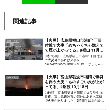
関連記事
【火災】広島県福山市港町1丁目
火事・火災
付近で火事「めちゃくちゃ燃えて
て煙が上がってる」#福山 11月1
日
8時39分頃 広島県福山市港町1丁目付近
で火災発生あれは火事か
pic.twitter.com/TbdTCLfS1x— かしくん
(@9999KchanStyle) November 1, 2022 消
防によりますときょう午前８時半すぎ福
山...
【火事】富山県砺波市福岡で爆発
火事・火災
を伴う火災「ものすごい炎が上が
ってる」#砺波 10月18日
21時頃 富山県砺波市福岡で火災発生18
日夜、富山県砺波市の郊外にある木工所
で火事がありました。2時間半以上が経過
した現在、火の勢いは衰えているものの
消火活動は続いています。この火事によ