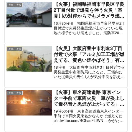
るけが人の情報は入っていません。炎が
【火事】福岡県福岡市早良区早良
火事・火災
上がっている現地の...
2丁目付近で爆発を伴う火災「室
見川の対岸からでもメラメラ燃え
る音がすごい」2月28日
16時30分頃 福岡県福岡市早良区早良2丁
目付近で火災発生黒煙が上がっている現
地の様子かなり消えました。消防車20台
以上ぐらい来たんじゃないでしょうか。
ほとんど近づけないまま国道263号線で待
機してる感じです。皆様の努力によって
【火災】大阪府豊中市利倉3丁目
火事・火災
迅速に火が消...
付近で火事「アルミ加工工場が燃
えてる、黄色い煙やばそう」有毒
ガスの可能性で周辺住民が緊急避
18時頃 大阪府豊中市利倉3丁目付近で火
難5月20日
災発生豊中市消防局によると、工場内に
いた従業員の男性1人が気分不良を訴えた
が、命に別条はないという。市消防局
は、建物内のリン酸の廃液を入れたタン
クから煙が出たとみて調べている。付近
【火事】東名高速道路 東京イン
火事・火災
で働く人たちに、窓を...
ター手前で車両火災「車が炎上し
て爆発音と黒煙が上がってる」車
線規制で渋滞 #東名 2月8日
19時50分頃 東名高速道路東京インター
手前で車両火災東名かなんかで燃えてた
pic.twitter.com/BOhaeFLtWN— かがたに
(@skmmy_kgtn) February 8, 2023 車線規
制をしている現地の様子待って...