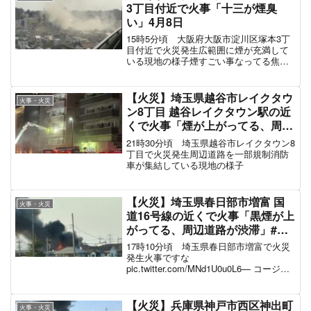
3丁目付近で火事「十三が煙臭
い」4月8日
15時5分頃 大阪府大阪市淀川区塚本3丁
目付近で火災発生広範囲に煙が充満して
いる現地の様子煙すごい事なってる焦げ
臭いし火事かな…
pic.twitter.com/2Uh6hVdEG2— しれい
(@crei_thebrave) April ...
【火災】埼玉県越谷市レイクタウ
火事・火災
ン8丁目 越谷レイクタウン駅の近
くで火事「煙が上がってる、周辺
道路が一部規制で騒然」6月3日
21時30分頃 埼玉県越谷市レイクタウン8
丁目で火災発生周辺道路を一部規制消防
車が集結している現地の様子
【火災】埼玉県春日部市増富 国
火事・火災
道16号線の近くで火事「黒煙が上
がってる、周辺道路が渋滞」#春
日部 4月10日
17時10分頃 埼玉県春日部市増富で火災
発生火事ですな
pic.twitter.com/MNd1U0u0L6— コージ@
虎キチ店長 (@3110TIGERS) April 10,
2024 火災の影響で周辺道路が渋滞激しく
燃えている現地の様...
【火災】兵庫県神戸市西区神出町
火事・火災