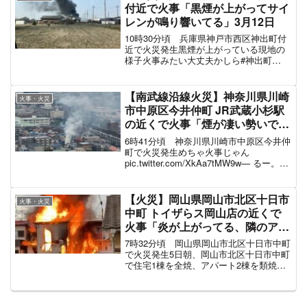
付近で火事「黒煙が上がってサイ
レンが鳴り響いてる」3月12日
10時30分頃 兵庫県神戸市西区神出町付
近で火災発生黒煙が上がっている現地の
様子火事みたい大丈夫かしら#神出町
pic.twitter.com/nvZM7nq7ZP— たかし。
やっぱりまりおにしとく？【あと20でお
やすみ】 (@wild_t...
【南武線沿線火災】神奈川県川崎
火事・火災
市中原区今井仲町 JR武蔵小杉駅
の近くで火事「煙が凄い勢いで上
がってる、視界が真っ白」#川崎
6時41分頃 神奈川県川崎市中原区今井仲
6月10日
町で火災発生めちゃ火事じゃん
pic.twitter.com/XkAa7tMW9w— るー。
(@w_k_15) June 9, 2024 消防車が集結し
て消火活動お線香くさいとおもったら火
事でした#...
【火災】岡山県岡山市北区十日市
火事・火災
中町 トイザらス岡山店の近くで
火事「炎が上がってる、隣のアパ
ートに燃え移った」12月5日
7時32分頃 岡山県岡山市北区十日市中町
で火災発生5日朝、岡山市北区十日市中町
で住宅1棟を全焼、アパート2棟を類焼す
る火事があり、男性1人が病院に搬送され
ています。煙が上がっている現地の様子
火事多いな pic.twitter.com/RHK...