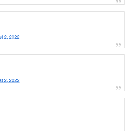
報
.twitter.com/vHqlb8NmSk
 2, 2022
VJiPpInTzK