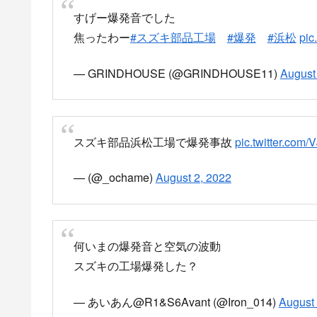
爆発音聞こえて外見たらスズキ燃えてる？！
pi
— こころ (@0_corocoro_0)
August 2, 2022
消防によると、２日、午後５時１０分ごろ、浜松市
「機械から火が出た黒煙が出ている」と消防に通報
火事は、スズキ部品製造 浜松工場で発生し、
消防車１２台が出動し消火活動にあたり、午後５時
Yahoo!ニュース
Yahoo!ニュースは、
手が執筆する記事など多
news.yahoo.co.jp