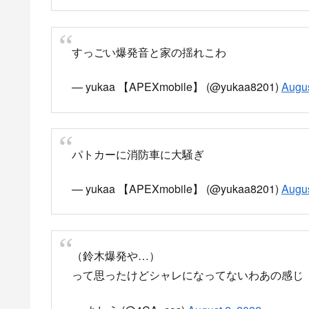
周辺の家が揺れたりしたとの情
すげー爆発音でした
焦ったわー
#スズキ部品工場
#爆発
#浜松
pic
— GRINDHOUSE (@GRINDHOUSE11)
August
スズキ部品浜松工場で爆発事故
pic.twitter.com/
— (@_ochame)
August 2, 2022