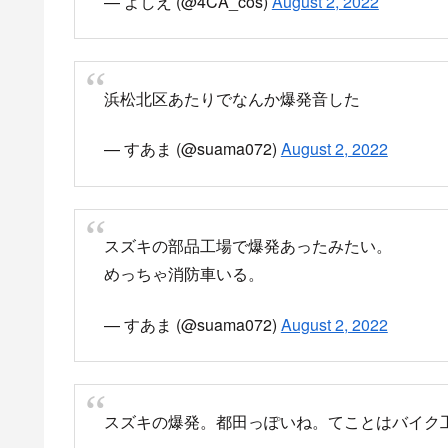
何いまの爆発音と空気の波動
スズキの工場爆発した？
— あいあん@R1&S6Avant (@Iron_014)
August 
すっごい爆発音と家の揺れこわ
— yukaa 【APEXmobile】 (@yukaa8201)
Augus
パトカーに消防車に大騒ぎ
— yukaa 【APEXmobile】 (@yukaa8201)
Augus