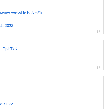
c.twitter.com/2SSrmKIoHH
北区都田町で、
があった。
２８分に鎮火したという。
新聞・通信社が配信するニュースのほか、映像、雑誌や個人の書き
種多様なニュースを掲載しています。