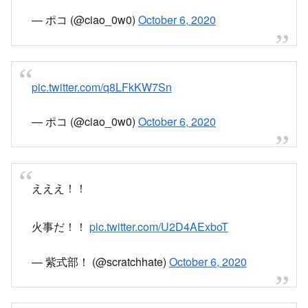
— ポコ (@ciao_0w0)
October 6, 2020
pic.twitter.com/q8LFkKW7Sn
— ポコ (@ciao_0w0)
October 6, 2020
えええ！！
火事だ！！
pic.twitter.com/U2D4AExboT
— 紫式部！ (@scratchhate)
October 6, 2020