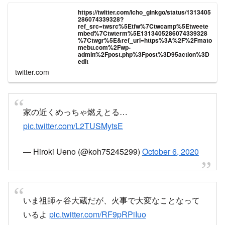
https://twitter.com/icho_ginkgo/status/1313405
286074339328?
ref_src=twsrc%5Etfw%7Ctwcamp%5Etweete
mbed%7Ctwterm%5E1313405286074339328
%7Ctwgr%5E&ref_url=https%3A%2F%2Fmato
mebu.com%2Fwp-
admin%2Fpost.php%3Fpost%3D95action%3D
edit
twitter.com
家の近くめっちゃ燃えとる…
pic.twitter.com/L2TUSMytsE
— Hiroki Ueno (@koh75245299)
October 6, 2020
いま祖師ヶ谷大蔵だが、火事で大変なことなって
いるよ
pic.twitter.com/RF9pRPiIuo