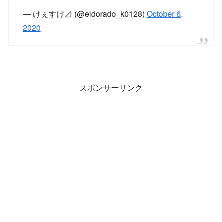
なんか凄い勢いで消防車走ってったな
祖師ヶ谷大蔵で火事っぽい
— けぇすけ⊿ (@eldorado_k0128)
October 6,
2020
スポンサーリンク