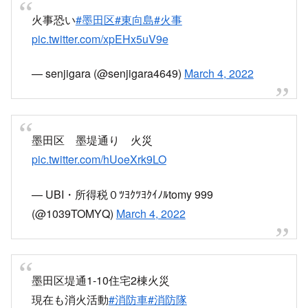
火事恐い
#墨田区
#東向島
#火事
pic.twitter.com/xpEHx5uV9e
— senjigara (@senjigara4649)
March 4, 2022
墨田区 墨堤通り 火災
pic.twitter.com/hUoeXrk9LO
— UBI・所得税０ﾂﾖｸﾂﾖｸｲﾉﾙtomy 999
(@1039TOMYQ)
March 4, 2022
墨田区堤通1-10住宅2棟火災
現在も消火活動
#消防車
#消防隊