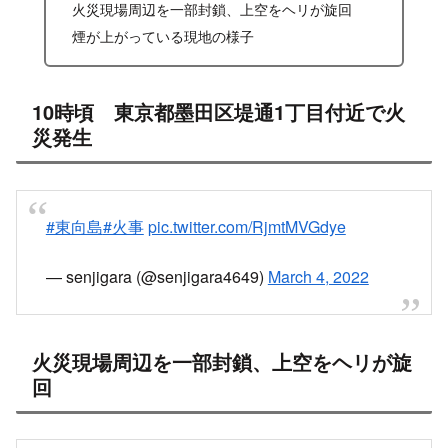
火災現場周辺を一部封鎖、上空をヘリが旋回
煙が上がっている現地の様子
10時頃 東京都墨田区堤通1丁目付近で火
災発生
#東向島
#火事
pic.twitter.com/RjmtMVGdye
— senjigara (@senjigara4649)
March 4, 2022
火災現場周辺を一部封鎖、上空をヘリが旋
回