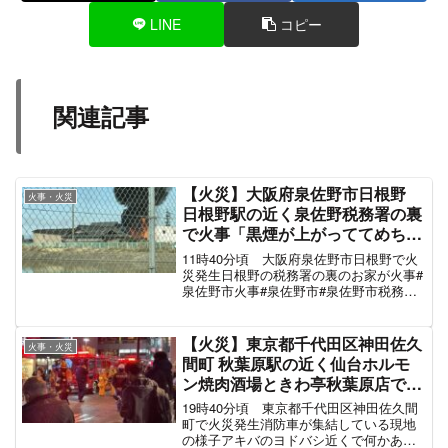
LINE
コピー
関連記事
【火災】大阪府泉佐野市日根野
火事・火災
日根野駅の近く泉佐野税務署の裏
で火事「黒煙が上がっててめちゃ
くちゃ消防車来てる、周辺道路が
11時40分頃 大阪府泉佐野市日根野で火
一部通行止め」12月2日
災発生日根野の税務署の裏のお家が火事#
泉佐野市火事#泉佐野市#泉佐野市税務署
裏 pic.twitter.com/vEUfTll3q9— にゃんこ
先生 (@udteBo9ONqBPgiF) Decemb...
【火災】東京都千代田区神田佐久
火事・火災
間町 秋葉原駅の近く仙台ホルモ
ン焼肉酒場ときわ亭秋葉原店で火
事「アキバに消防車集結してる」
19時40分頃 東京都千代田区神田佐久間
#akiba 12月18日
町で火災発生消防車が集結している現地
の様子アキバのヨドバシ近くで何かあっ