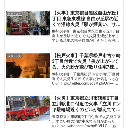
たの？家族から消防車の写真来た
pic.twitter.com/1VWThDlXFu— 由詩@V
系メタラー (@luminan)...
【火事】東京都目黒区自由が丘1
火事・火災
丁目 東急東横線 自由が丘駅の近
くで沿線火災「駅が煙臭い、サイ
レンが凄い鳴ってる」電車遅延 #
8時45分頃 東京都目黒区自由が丘1丁目
東横線 10月15日
自由が丘駅の近くで火災発生煙が上がっ
ている現地の様子自由が丘きた！ら消防
が大騒ぎ何があったんだろ
pic.twitter.com/qE5LeJybKE— いぬはち
(@inuhacchi) Octo...
【松戸火事】千葉県松戸市古ケ崎
火事・火災
3丁目付近で火災「炎が上がって
る、火の粉が飛び散り住宅7棟に
延焼」3人病院搬送1人死亡 #松戸
3時30分頃 千葉県松戸市古ケ崎3丁目付
11月28日
近で火災発生近所で火事だわ気をつけな
いと！ pic.twitter.com/8c3MZfoOvl— に
あ (@cat_near) November 27, 2022 火災
近すぎてやばい pic.twi...
【火災】東京都立川市曙町2丁目
火事・火災
立川駅北口付近で火事「立川ドン
キ駐輪場近くのビルが燃えてて消
防車集結、めっちゃ焦げ臭い」6
東京都立川市曙町2丁目付近で火災発生立
月30日
川すごい数の消防車来てる何があった
の？ pic.twitter.com/mz8pSfVLLC— あり